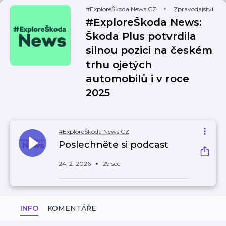
#ExploreŠkoda News CZ
Zpravodajství
#ExploreŠkoda News:
Škoda Plus potvrdila
silnou pozici na českém
trhu ojetých
automobilů i v roce
2025
#ExploreŠkoda News CZ
Poslechněte si podcast
24. 2. 2026
29 sec
INFO
KOMENTÁŘE