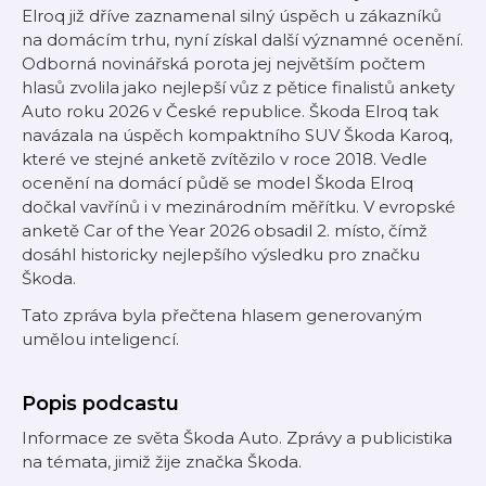
Elroq již dříve zaznamenal silný úspěch u zákazníků
na domácím trhu, nyní získal další významné ocenění.
Odborná novinářská porota jej největším počtem
hlasů zvolila jako nejlepší vůz z pětice finalistů ankety
Auto roku 2026 v České republice. Škoda Elroq tak
navázala na úspěch kompaktního SUV Škoda Karoq,
které ve stejné anketě zvítězilo v roce 2018. Vedle
ocenění na domácí půdě se model Škoda Elroq
dočkal vavřínů i v mezinárodním měřítku. V evropské
anketě Car of the Year 2026 obsadil 2. místo, čímž
dosáhl historicky nejlepšího výsledku pro značku
Škoda.
Tato zpráva byla přečtena hlasem generovaným
umělou inteligencí.
Popis podcastu
Informace ze světa Škoda Auto. Zprávy a publicistika
na témata, jimiž žije značka Škoda.