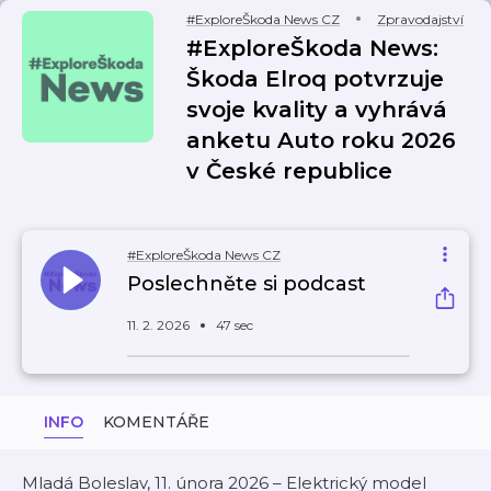
#ExploreŠkoda News CZ
Zpravodajství
#ExploreŠkoda News:
Škoda Elroq potvrzuje
svoje kvality a vyhrává
anketu Auto roku 2026
v České republice
#ExploreŠkoda News CZ
Poslechněte si podcast
11. 2. 2026
47 sec
INFO
KOMENTÁŘE
Mladá Boleslav, 11. února 2026 – Elektrický model