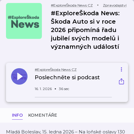
#ExploreŠkoda News CZ
Zpravodajství
#ExploreŠkoda News:
Škoda Auto si v roce
2026 připomíná řadu
jubileí svých modelů i
významných událostí
#ExploreŠkoda News CZ
Poslechněte si podcast
16. 1. 2026
36 sec
INFO
KOMENTÁŘE
Mladá Boleslav, 15. ledna 2026 – Na loňské oslavy 130