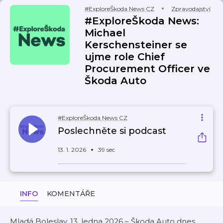
#ExploreŠkoda News CZ
Zpravodajství
#ExploreŠkoda News:
Michael
Kerschensteiner se
ujme role Chief
Procurement Officer ve
Škoda Auto
#ExploreŠkoda News CZ
Poslechněte si podcast
13. 1. 2026
39 sec
INFO
KOMENTÁŘE
Mladá Boleslav, 13. ledna 2026 – Škoda Auto dnes