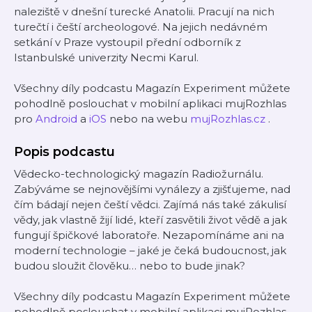
naleziště v dnešní turecké Anatolii. Pracují na nich
turečtí i čeští archeologové. Na jejich nedávném
setkání v Praze vystoupil přední odborník z
Istanbulské univerzity Necmi Karul.
Všechny díly podcastu Magazín Experiment můžete
pohodlně poslouchat v mobilní aplikaci mujRozhlas
pro
Android
a
iOS
nebo na webu
mujRozhlas.cz
.
Popis podcastu
Vědecko-technologický magazín Radiožurnálu.
Zabýváme se nejnovějšími vynálezy a zjišťujeme, nad
čím bádají nejen čeští vědci. Zajímá nás také zákulisí
vědy, jak vlastně žijí lidé, kteří zasvětili život vědě a jak
fungují špičkové laboratoře. Nezapomínáme ani na
moderní technologie – jaké je čeká budoucnost, jak
budou sloužit člověku… nebo to bude jinak?
Všechny díly podcastu Magazín Experiment můžete
pohodlně poslouchat v mobilní aplikaci mujRozhlas