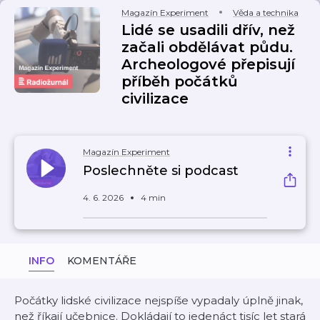
Magazín Experiment
Věda a technika
Lidé se usadili dřív, než
začali obdělávat půdu.
Archeologové přepisují
příběh počátků
civilizace
Magazín Experiment
Poslechněte si podcast
4. 6. 2026
4 min
INFO
KOMENTÁŘE
Počátky lidské civilizace nejspíše vypadaly úplně jinak,
než říkají učebnice. Dokládají to jedenáct tisíc let stará