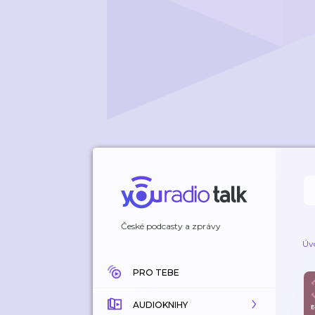
České podcasty a zprávy
Úv
PRO TEBE
AUDIOKNIHY