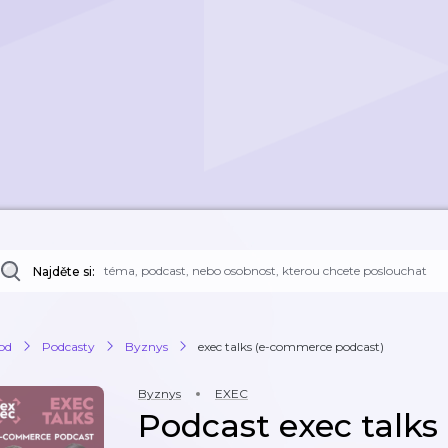
Najděte si:
od
Podcasty
Byznys
exec talks (e-commerce podcast)
Byznys
EXEC
Podcast exec talk