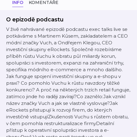
INFO
KOMENTÁŘE
O epizodě podcastu
V živě nahrávané epizodě podcastu exec talks live se
potkáváme s Martinem Kůsem, zakladatelem a CEO
módní značky Vuch, a Ondřejem Klegou, CEO
investiční skupiny eRockets. Společně rozebíráme
příběh růstu Vuchu k obratu půl miliardy korun,
spolupráci s investorem, expanzi na zahraniční trhy,
specifika módního e-commerce a mnoho dalšího.
Jak funguje spojení investiční skupiny a e-shopu v
praxi? Co pomohlo Vuchu k růstu navzdory těžké
konkurenci? A proč na některých trzích retail funguje,
zatímco jinde ho raději zavírají?Co zaznělo:Jak vznikl
název značky Vuch a jak se vlastně vyslovuje?Jak
eRockets přistupují k rozvoji firem, do kterých
investičně vstupujíZkušenosti Vuchu s růstem obratu,
v čem pomohla restrukturalizace firmyDetailní
přístup k operativní spolupráci investora a e-
shopuProč Vuch roste proti trendu ve své