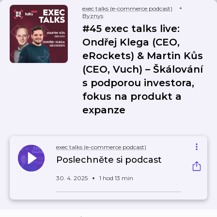
exec talks (e-commerce podcast)
Byznys
#45 exec talks live:
Ondřej Klega (CEO,
eRockets) & Martin Kůs
(CEO, Vuch) –⁠⁠⁠⁠⁠⁠ Škálování
s podporou investora,
fokus na produkt a
expanze
exec talks (e-commerce podcast)
Poslechněte si podcast
30. 4. 2025
1 hod 13 min