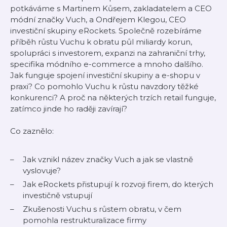
potkáváme s Martinem Kůsem, zakladatelem a CEO
módní značky Vuch, a Ondřejem Klegou, CEO
investiční skupiny eRockets. Společně rozebíráme
příběh růstu Vuchu k obratu půl miliardy korun,
spolupráci s investorem, expanzi na zahraniční trhy,
specifika módního e-commerce a mnoho dalšího.
Jak funguje spojení investiční skupiny a e-shopu v
praxi? Co pomohlo Vuchu k růstu navzdory těžké
konkurenci? A proč na některých trzích retail funguje,
zatímco jinde ho raději zavírají?
Co zaznělo:
Jak vznikl název značky Vuch a jak se vlastně
vyslovuje?
Jak eRockets přistupují k rozvoji firem, do kterých
investičně vstupují
Zkušenosti Vuchu s růstem obratu, v čem
pomohla restrukturalizace firmy