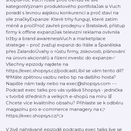
kategoriiVýznam produktového portfoliaJak si Vuch
poradil s levnou asijskou konkurencí a proč staví na
síle značkyExpanze: Které trhy fungují, které zatím
méně a pročProč zavřeli prodejnu v Bratislavě, přístup
firmy k offline expanziJak televizní reklama ovlivnila
tržby a brand awarenessVuch a marketplace
strategie – proč zvažují expanzi do Itálie a Španělska
přes ZalandoÚvahy o růstu firmy, ziskovosti, plánování
na úrovni akcionářů a řízení investic do expanze✅
Všechny epizody najdete na
https://exec.shopsys.cz/podcastLíbil se vám tento díl?
🩵Máte zpětnou vazbu nebo tip na dalšího hosta?
Napište nám tady nebo na exec@shopsys.com ---
Podcast exec talks pro vás vydává Shopsys - jednička
v tvorbě středních a velkých e-shopů na míru 🛒
Chcete více kvalitního obsahu? Přihlaste se k odběru
magazínu pro e-commerce managery na 👉
https://exec.shopsys.cz/👈
V živě nahrávané epizodě podcastu exec talks live se