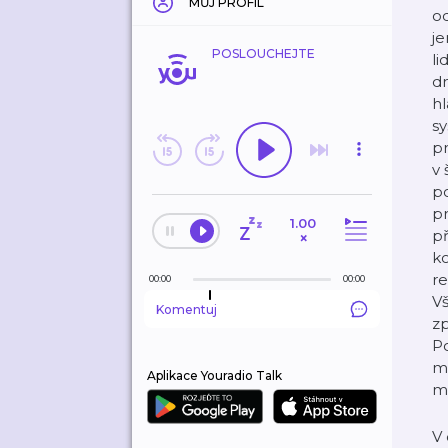
MŮJ PROFIL
o
je
POSLOUCHEJTE
li
dn
hl
sy
pr
v 
po
pr
1.00
př
×
ko
re
00:00
00:00
Vš
Komentuj
z
Po
m
Aplikace Youradio Talk
ma
V 