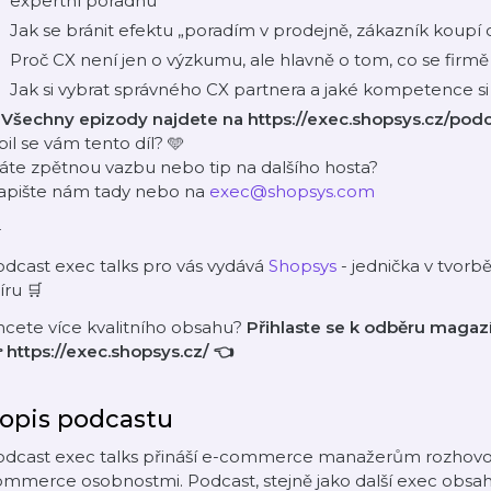
expertní poradnu
Jak se bránit efektu „poradím v prodejně, zákazník koupí o
Proč CX není jen o výzkumu, ale hlavně o tom, co se firmě
Jak si vybrat správného CX partnera a jaké kompetence s
✅
Všechny epizody najdete na
https://exec.shopsys.cz/pod
bil se vám tento díl? 🩵
áte zpětnou vazbu nebo tip na dalšího hosta?
apište nám tady nebo na
exec@shopsys.com
-
dcast exec talks pro vás vydává
Shopsys
- jednička v tvorb
ru 🛒
hcete více kvalitního obsahu?
Přihlaste se k odběru maga

https://exec.shopsys.cz/
👈
opis podcastu
odcast exec talks přináší e-commerce manažerům rozhovor
mmerce osobnostmi. Podcast, stejně jako další exec obsah,