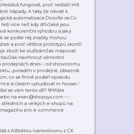
řestává fungovat, proč nestačí mít
obré nápady. A taky že návrat k
logická automatizace.Dozvíte se:Co
eší více než kdy dřívJaké jsou
vá konkurenční výhodou a jak ji
jak se podle něj značky mohou
užeb a proč většina prototypů skončí
odeje zboží ke službámJak mapovat
hlavíJak navrhnout věrnostní
rodejnách dnes –⁠⁠⁠⁠⁠⁠ od showroomu
ektu „poradím v prodejně, zákazník
tom, co se firmě podaří opravdu
tence si časem vybudovat in-house✅
bil se vám tento díl? 🩵Máte
 nebo na exec@shopsys.com ---
ě středních a velkých e-shopů na
ěru magazínu pro e-commerce
ídá s Alžbětou Ivanovičovou z CX