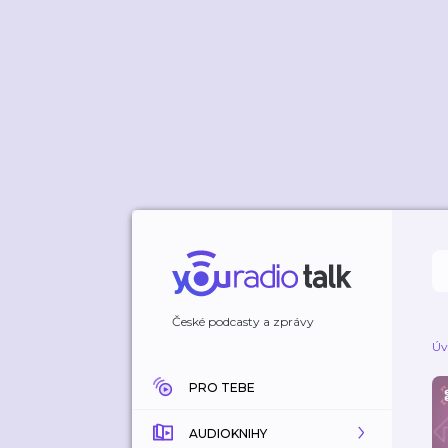
České podcasty a zprávy
Úv
PRO TEBE
AUDIOKNIHY