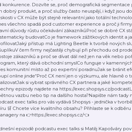
d konkurence. Dozvíte se, proč demografická segmentace p
n dobrý produkt, a proč služby často neuspějí, i když jsou d
dskosti v CX může být stejně relevantní jako totální techno
es všechno spadá pod customer experience a proč ji firmy ř
avní důvody růstu očekávání zákazníkůProč se dobré CX stá
stematicky budovatCo je framework zážitkových identit a 
ofilovatJaký přístup má Lighting Beetle k tvorbě nových sl
šuplíkuV čem firmy nejčastěji chybují při přechodu od pr
stoje zákazníků a proč se dívat dál než jen na věk nebo po
ogram, který dává obchodní smyslCo funguje v kamenných p
es komunitní místo až po expertní poradnuJak se bránit ef
upí online jinde“Proč CX není jen o výzkumu, ale hlavně o 
alizovatJak si vybrat správného CX partnera a jaké kompe
echny epizody najdete na https://exec.shopsys.cz/podcastLí
pětnou vazbu nebo tip na dalšího hosta?Napište nám tady
dcast exec talks pro vás vydává Shopsys - jednička v tvorb
íru 🛒 Chcete více kvalitního obsahu? Přihlaste se k odb
nagery na 👉https://exec.shopsys.cz/👈
dnešní epizodě podcastu exec talks si Matěj Kapošváry pov