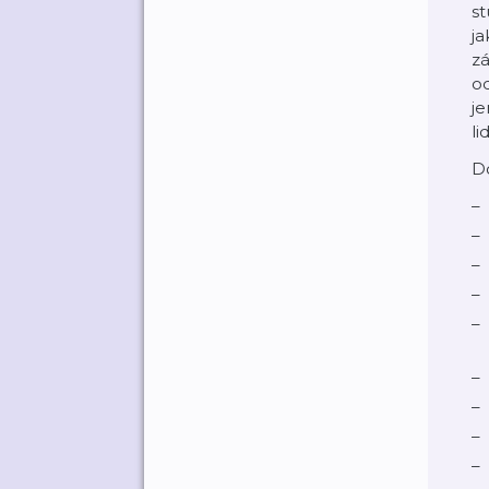
st
ja
zá
o
je
li
Do