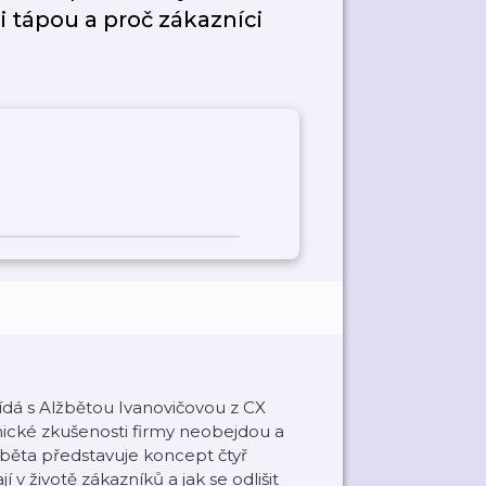
ji tápou a proč zákazníci
ídá s Alžbětou Ivanovičovou z CX
znické zkušenosti firmy neobejdou a
běta představuje koncept čtyř
í v životě zákazníků a jak se odlišit