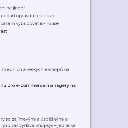
nline jinde“
 podaří opravdu realizovat
i časem vybudovat in-house
cast
ě středních a velkých e-shopů na
zínu pro e-commerce managery na
y se zajímavými a úspěšnými e-
 pro vás vydává Shopsys – jednička