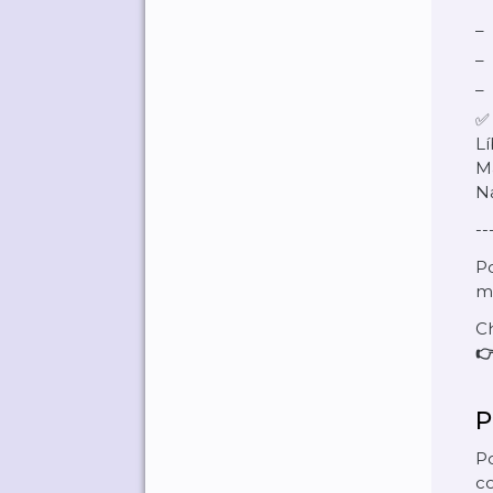
Lí
M
N
--
Po
mí
C

P
P
co