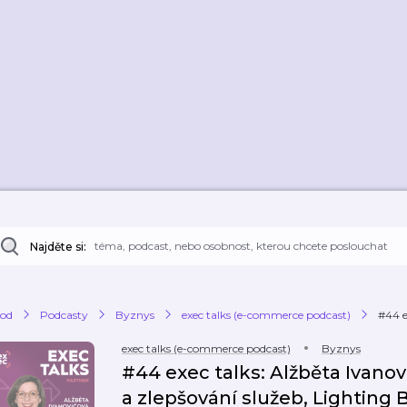
Najděte si:
od
Podcasty
Byznys
exec talks (e-commerce podcast)
#44 e
exec talks (e-commerce podcast)
Byznys
#44 exec talks: Alžběta Ivanov
a zlepšování služeb, Lighting Beetl