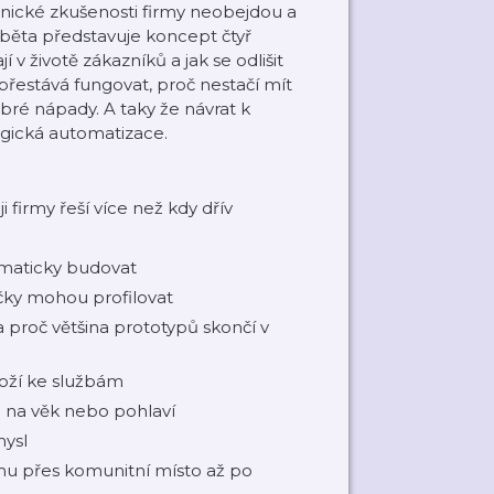
aznické zkušenosti firmy neobejdou a
běta představuje koncept čtyř
í v životě zákazníků a jak se odlišit
řestává fungovat, proč nestačí mít
obré nápady. A taky že návrat k
logická automatizace.
firmy řeší více než kdy dřív
ematicky budovat
ačky mohou profilovat
 proč většina prototypů skončí v
boží ke službám
n na věk nebo pohlaví
mysl
omu přes komunitní místo až po