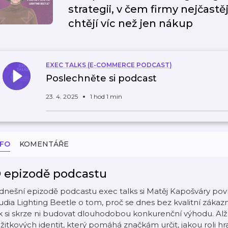
strategii, v čem firmy nejčastě
chtějí víc než jen nákup
EXEC TALKS (E-COMMERCE PODCAST)
Poslechněte si podcast
23. 4. 2025
1 hod 1 min
NFO
KOMENTÁŘE
 epizodě podcastu
dnešní epizodě podcastu exec talks si Matěj Kapošváry pov
udia Lighting Beetle o tom, proč se dnes bez kvalitní záka
k si skrze ni budovat dlouhodobou konkurenční výhodu. Alž
žitkových identit, který pomáhá značkám určit, jakou roli hraj