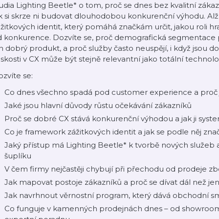
udia Lighting Beetle* o tom, proč se dnes bez kvalitní zák
k si skrze ni budovat dlouhodobou konkurenční výhodu. Alž
žitkových identit, který pomáhá značkám určit, jakou roli hraj
d konkurence. Dozvíte se, proč demografická segmentace p
n dobrý produkt, a proč služby často neuspějí, i když jsou d
dskosti v CX může být stejně relevantní jako totální techno
zvíte se:
Co dnes všechno spadá pod customer experience a proč ji 
Jaké jsou hlavní důvody růstu očekávání zákazníků
Proč se dobré CX stává konkurenční výhodou a jak ji syst
Co je framework zážitkových identit a jak se podle něj zn
Jaký přístup má Lighting Beetle* k tvorbě nových služeb a
šuplíku
V čem firmy nejčastěji chybují při přechodu od prodeje z
Jak mapovat postoje zákazníků a proč se dívat dál než je
Jak navrhnout věrnostní program, který dává obchodní s
Co funguje v kamenných prodejnách dnes –⁠⁠⁠⁠⁠⁠ od showro