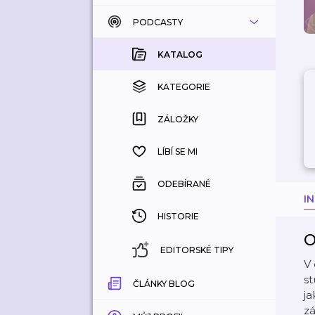
PODCASTY
KATALOG
KOUPENÉ
KATALOG
KATEGORIE
KATEGORIE
ZÁLOŽKY
ZÁLOŽKY
HISTORIE
LÍBÍ SE MI
ODEBÍRANÉ
I
HISTORIE
O
EDITORSKÉ TIPY
V 
st
ČLÁNKY BLOG
ja
zá