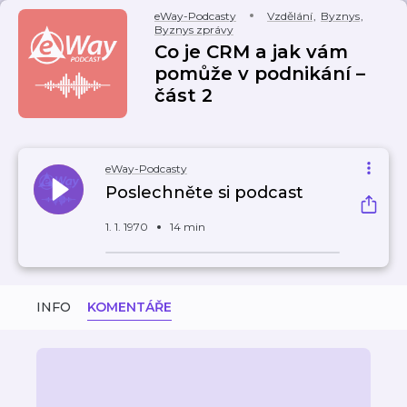
eWay-Podcasty
Vzdělání
,
Byznys
,
Byznys zprávy
Co je CRM a jak vám
pomůže v podnikání –
část 2
eWay-Podcasty
Poslechněte si podcast
1. 1. 1970
14 min
INFO
KOMENTÁŘE