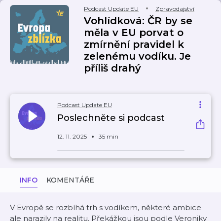
Podcast Update EU
Zpravodajství
Vohlídková: ČR by se
měla v EU porvat o
zmírnění pravidel k
zelenému vodíku. Je
příliš drahý
Podcast Update EU
Poslechněte si podcast
12. 11. 2025
35 min
INFO
KOMENTÁŘE
V Evropě se rozbíhá trh s vodíkem, některé ambice
ale narazily na realitu. Překážkou jsou podle Veroniky