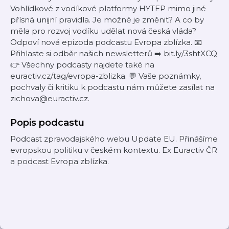
Vohlídkové z vodíkové platformy HYTEP mimo jiné
přísná unijní pravidla. Je možné je změnit? A co by
měla pro rozvoj vodíku udělat nová česká vláda?
Odpoví nová epizoda podcastu Evropa zblízka. 📧
Přihlaste si odběr našich newsletterů ➡️ bit.ly/3shtXCQ
👉 Všechny podcasty najdete také na
euractiv.cz/tag/evropa-zblizka. 💬 Vaše poznámky,
pochvaly či kritiku k podcastu nám můžete zasílat na
zichova@euractiv.cz.
Popis podcastu
Podcast zpravodajského webu Update EU. Přinášíme
evropskou politiku v českém kontextu. Ex Euractiv ČR
a podcast Evropa zblízka.