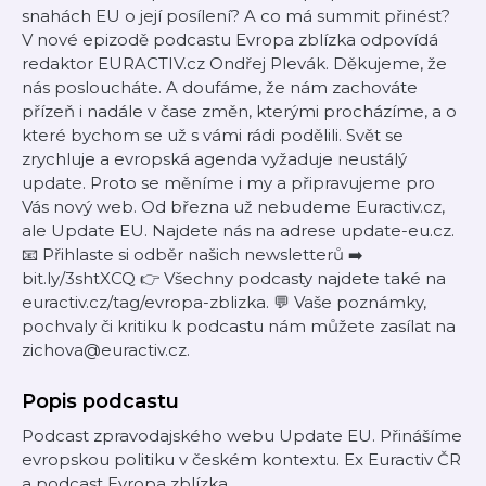
snahách EU o její posílení? A co má summit přinést?
V nové epizodě podcastu Evropa zblízka odpovídá
redaktor EURACTIV.cz Ondřej Plevák. Děkujeme, že
nás posloucháte. A doufáme, že nám zachováte
přízeň i nadále v čase změn, kterými procházíme, a o
které bychom se už s vámi rádi podělili. Svět se
zrychluje a evropská agenda vyžaduje neustálý
update. Proto se měníme i my a připravujeme pro
Vás nový web. Od března už nebudeme Euractiv.cz,
ale Update EU. Najdete nás na adrese update-eu.cz.
📧 Přihlaste si odběr našich newsletterů ➡️
bit.ly/3shtXCQ 👉 Všechny podcasty najdete také na
euractiv.cz/tag/evropa-zblizka. 💬 Vaše poznámky,
pochvaly či kritiku k podcastu nám můžete zasílat na
zichova@euractiv.cz.
Popis podcastu
Podcast zpravodajského webu Update EU. Přinášíme
evropskou politiku v českém kontextu. Ex Euractiv ČR
a podcast Evropa zblízka.