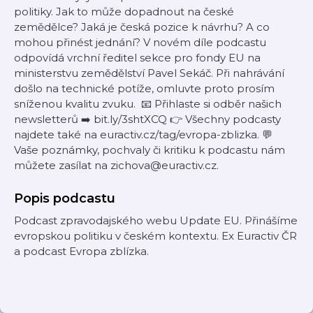
politiky. Jak to může dopadnout na české
zemědělce? Jaká je česká pozice k návrhu? A co
mohou přinést jednání? V novém díle podcastu
odpovídá vrchní ředitel sekce pro fondy EU na
ministerstvu zemědělství Pavel Sekáč. Při nahrávání
došlo na technické potíže, omluvte proto prosím
sníženou kvalitu zvuku. 📧 Přihlaste si odběr našich
newsletterů ➡️ bit.ly/3shtXCQ 👉 Všechny podcasty
najdete také na euractiv.cz/tag/evropa-zblizka. 💬
Vaše poznámky, pochvaly či kritiku k podcastu nám
můžete zasílat na zichova@euractiv.cz.
Popis podcastu
Podcast zpravodajského webu Update EU. Přinášíme
evropskou politiku v českém kontextu. Ex Euractiv ČR
a podcast Evropa zblízka.