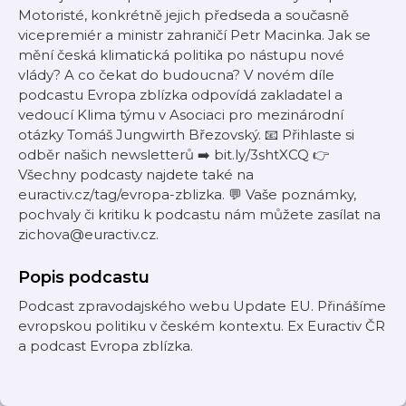
Motoristé, konkrétně jejich předseda a současně
vicepremiér a ministr zahraničí Petr Macinka. Jak se
mění česká klimatická politika po nástupu nové
vlády? A co čekat do budoucna? V novém díle
podcastu Evropa zblízka odpovídá zakladatel a
vedoucí Klima týmu v Asociaci pro mezinárodní
otázky Tomáš Jungwirth Březovský. 📧 Přihlaste si
odběr našich newsletterů ➡️ bit.ly/3shtXCQ 👉
Všechny podcasty najdete také na
euractiv.cz/tag/evropa-zblizka. 💬 Vaše poznámky,
pochvaly či kritiku k podcastu nám můžete zasílat na
zichova@euractiv.cz.
Popis podcastu
Podcast zpravodajského webu Update EU. Přinášíme
evropskou politiku v českém kontextu. Ex Euractiv ČR
a podcast Evropa zblízka.