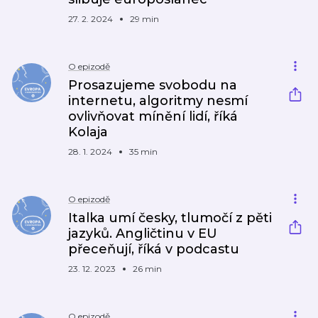
27. 2. 2024
29 min
O epizodě
Prosazujeme svobodu na
internetu, algoritmy nesmí
ovlivňovat mínění lidí, říká
Kolaja
28. 1. 2024
35 min
O epizodě
Italka umí česky, tlumočí z pěti
jazyků. Angličtinu v EU
přeceňují, říká v podcastu
23. 12. 2023
26 min
O epizodě