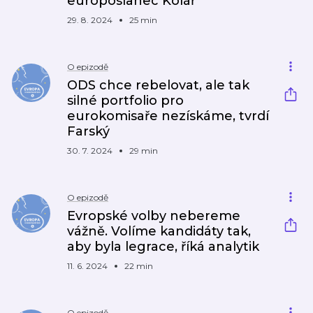
europoslanec Kolář
29. 8. 2024
25 min
O epizodě
ODS chce rebelovat, ale tak
silné portfolio pro
eurokomisaře nezískáme, tvrdí
Farský
30. 7. 2024
29 min
O epizodě
Evropské volby nebereme
vážně. Volíme kandidáty tak,
aby byla legrace, říká analytik
11. 6. 2024
22 min
O epizodě