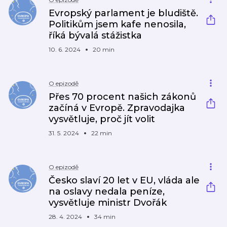
Evropský parlament je bludiště.
Politikům jsem kafe nenosila,
říká bývalá stážistka
10. 6. 2024
20 min
O epizodě
Přes 70 procent našich zákonů
začíná v Evropě. Zpravodajka
vysvětluje, proč jít volit
31. 5. 2024
22 min
O epizodě
Česko slaví 20 let v EU, vláda ale
na oslavy nedala peníze,
vysvětluje ministr Dvořák
28. 4. 2024
34 min