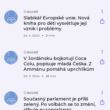
O epizodě
Slabikář Evropské unie. Nová
kniha pro děti vysvětluje její
vznik i problémy
24. 4. 2024
21 min
O epizodě
V Jordánsku bojkotují Coca
Colu, popisuje mladá Češka. Z
Ammánu pomáhá uprchlíkům
20. 3. 2024
28 min
O epizodě
Současný parlament je příliš
zelený. Po volbách se to změní,
slibuje europoslanec