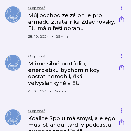
O epizodě
Můj odchod ze záloh je pro
armádu ztráta, říká Zdechovský.
EU málo řeší obranu
28. 10. 2024
26 min
O epizodě
Máme silné portfolio,
energetiku bychom nikdy
dostat nemohli, říká
velvyslankyně v EU
4. 10. 2024
24 min
O epizodě
Koalice Spolu má smysl, ale ego
musí stranou, tvrdí v podcastu