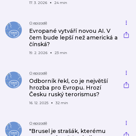
17. 3. 2026
24 min
O epizodě
Evropané vytváří novou AI. V
čem bude lepší než americká a
čínská?
19. 2. 2026
23 min
O epizodě
Odborník řekl, co je největší
hrozba pro Evropu. Hrozí
Česku ruský terorismus?
16. 12. 2025
32 min
O epizodě
"Brusel je strašák, kterému