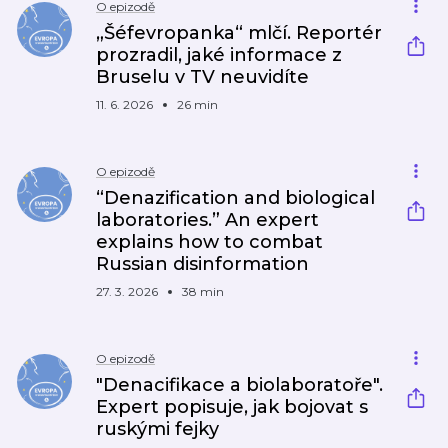
O epizodě
„Šéfevropanka“ mlčí. Reportér
prozradil, jaké informace z
Bruselu v TV neuvidíte
11. 6. 2026
26 min
O epizodě
“Denazification and biological
laboratories.” An expert
explains how to combat
Russian disinformation
27. 3. 2026
38 min
O epizodě
"Denacifikace a biolaboratoře".
Expert popisuje, jak bojovat s
ruskými fejky