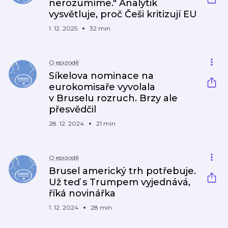
nerozumíme." Analytik
vysvětluje, proč Češi kritizují EU
1. 12. 2025
32 min
O epizodě
Síkelova nominace na
eurokomisaře vyvolala
v Bruselu rozruch. Brzy ale
přesvědčil
28. 12. 2024
21 min
O epizodě
Brusel americký trh potřebuje.
Už teď s Trumpem vyjednává,
říká novinářka
1. 12. 2024
28 min