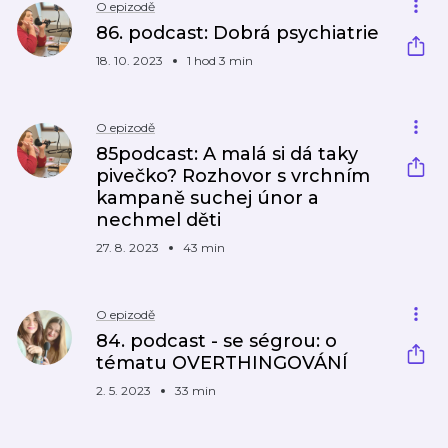
O epizodě
86. podcast: Dobrá psychiatrie
18. 10. 2023
1 hod 3 min
O epizodě
85podcast: A malá si dá taky
pivečko? Rozhovor s vrchním
kampaně suchej únor a
nechmel děti
27. 8. 2023
43 min
O epizodě
84. podcast - se ségrou: o
tématu OVERTHINGOVÁNÍ
2. 5. 2023
33 min