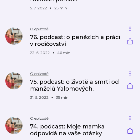
5. 7. 2022
25 min
O epizodě
76. podcast: o penězích a práci
v rodičovství
22. 6. 2022
46 min
O epizodě
75. podcast: o životě a smrti od
manželů Yalomových.
31. 5. 2022
35 min
O epizodě
74. podcast: Moje mamka
odpovídá na vaše otázky