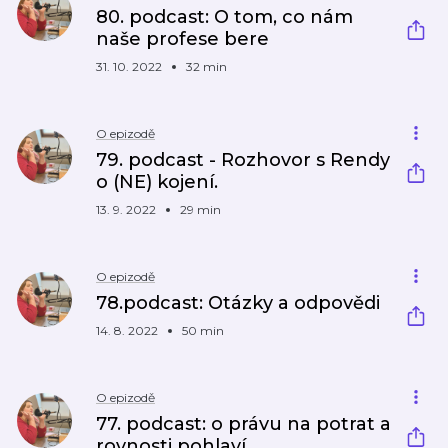
80. podcast: O tom, co nám
naše profese bere
31. 10. 2022
32 min
O epizodě
79. podcast - Rozhovor s Rendy
o (NE) kojení.
13. 9. 2022
29 min
O epizodě
78.podcast: Otázky a odpovědi
14. 8. 2022
50 min
O epizodě
77. podcast: o právu na potrat a
rovnosti pohlaví