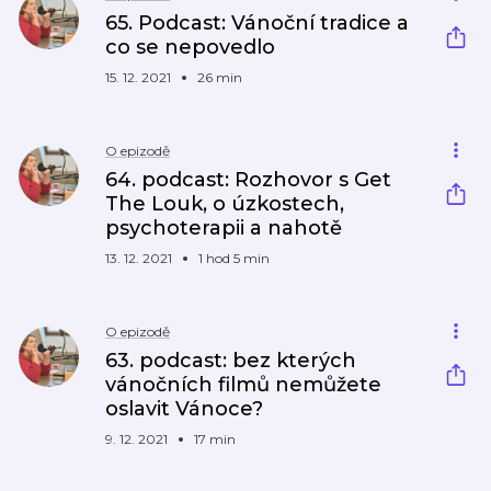
65. Podcast: Vánoční tradice a
co se nepovedlo
15. 12. 2021
26 min
O epizodě
64. podcast: Rozhovor s Get
The Louk, o úzkostech,
psychoterapii a nahotě
13. 12. 2021
1 hod 5 min
O epizodě
63. podcast: bez kterých
vánočních filmů nemůžete
oslavit Vánoce?
9. 12. 2021
17 min