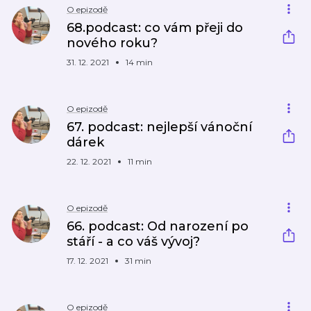
O epizodě
68.podcast: co vám přeji do
nového roku?
31. 12. 2021
14 min
O epizodě
67. podcast: nejlepší vánoční
dárek
22. 12. 2021
11 min
O epizodě
66. podcast: Od narození po
stáří - a co váš vývoj?
17. 12. 2021
31 min
O epizodě