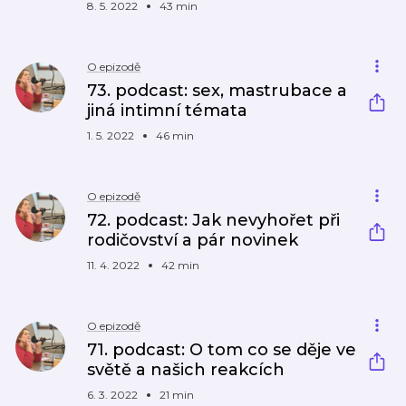
8. 5. 2022
43 min
O epizodě
73. podcast: sex, mastrubace a
jiná intimní témata
1. 5. 2022
46 min
O epizodě
72. podcast: Jak nevyhořet při
rodičovství a pár novinek
11. 4. 2022
42 min
O epizodě
71. podcast: O tom co se děje ve
světě a našich reakcích
6. 3. 2022
21 min