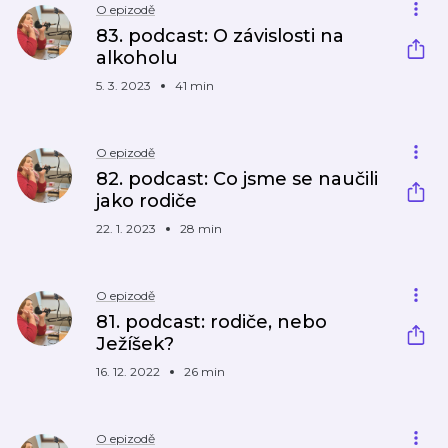
O epizodě
83. podcast: O závislosti na
alkoholu
5. 3. 2023
41 min
O epizodě
82. podcast: Co jsme se naučili
jako rodiče
22. 1. 2023
28 min
O epizodě
81. podcast: rodiče, nebo
Ježíšek?
16. 12. 2022
26 min
O epizodě