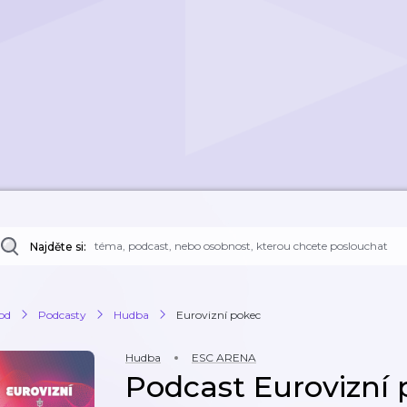
Najděte si:
od
Podcasty
Hudba
Eurovizní pokec
Hudba
ESC ARENA
Podcast Eurovizní