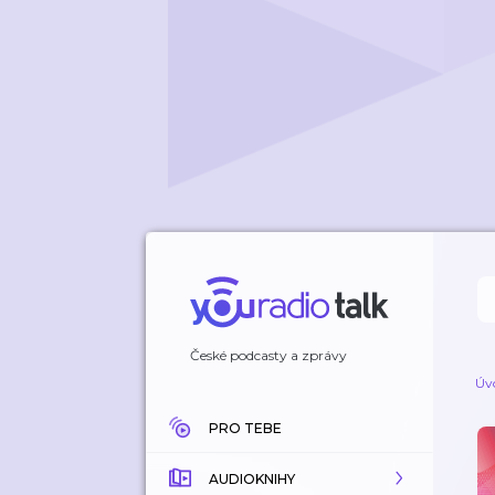
České podcasty a zprávy
Úv
PRO TEBE
AUDIOKNIHY