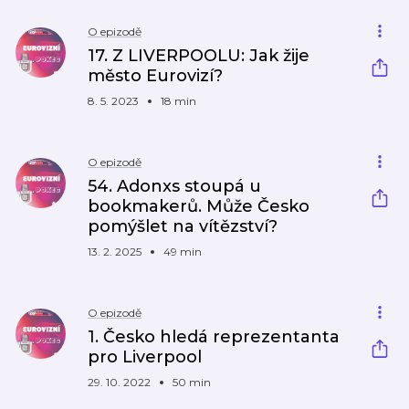
O epizodě
17. Z LIVERPOOLU: Jak žije
město Eurovizí?
8. 5. 2023
18 min
O epizodě
54. Adonxs stoupá u
bookmakerů. Může Česko
pomýšlet na vítězství?
13. 2. 2025
49 min
O epizodě
1. Česko hledá reprezentanta
pro Liverpool
29. 10. 2022
50 min