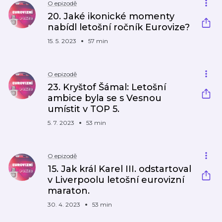
O epizodě
20. Jaké ikonické momenty
nabídl letošní ročník Eurovize?
15. 5. 2023
57 min
O epizodě
23. Kryštof Šámal: Letošní
ambice byla se s Vesnou
umístit v TOP 5.
5. 7. 2023
53 min
O epizodě
15. Jak král Karel III. odstartoval
v Liverpoolu letošní eurovizní
maraton.
30. 4. 2023
53 min