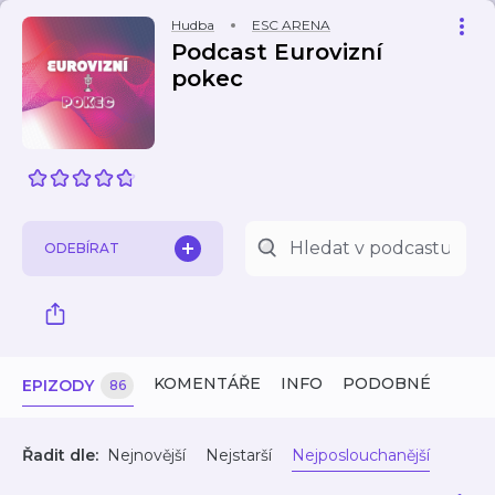
Hudba
ESC ARENA
Podcast Eurovizní
pokec
ODEBÍRAT
KOMENTÁŘE
INFO
PODOBNÉ
EPIZODY
86
Řadit dle:
Nejnovější
Nejstarší
Nejposlouchanější