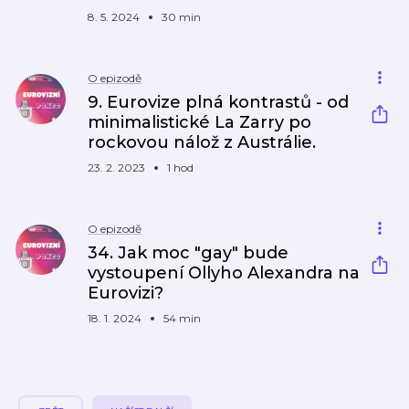
8. 5. 2024
30 min
O epizodě
9. Eurovize plná kontrastů - od
minimalistické La Zarry po
rockovou nálož z Austrálie.
23. 2. 2023
1 hod
O epizodě
34. Jak moc "gay" bude
vystoupení Ollyho Alexandra na
Eurovizi?
18. 1. 2024
54 min