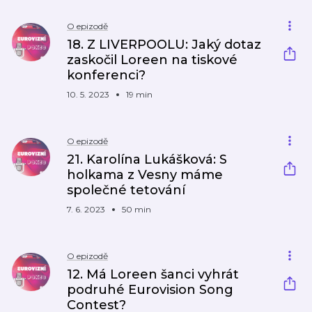
O epizodě
18. Z LIVERPOOLU: Jaký dotaz
zaskočil Loreen na tiskové
konferenci?
10. 5. 2023
19 min
O epizodě
21. Karolína Lukášková: S
holkama z Vesny máme
společné tetování
7. 6. 2023
50 min
O epizodě
12. Má Loreen šanci vyhrát
podruhé Eurovision Song
Contest?