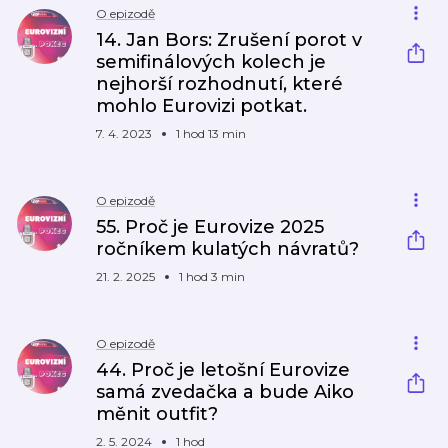
O epizodě
14. Jan Bors: Zrušení porot v
semifinálových kolech je
nejhorší rozhodnutí, které
mohlo Eurovizi potkat.
7. 4. 2023
1 hod 13 min
O epizodě
55. Proč je Eurovize 2025
ročníkem kulatých návratů?
21. 2. 2025
1 hod 3 min
O epizodě
44. Proč je letošní Eurovize
samá zvedačka a bude Aiko
měnit outfit?
2. 5. 2024
1 hod