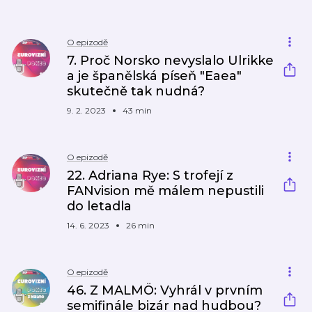
O epizodě
7. Proč Norsko nevyslalo Ulrikke
a je španělská píseň "Eaea"
skutečně tak nudná?
9. 2. 2023
43 min
O epizodě
22. Adriana Rye: S trofejí z
FANvision mě málem nepustili
do letadla
14. 6. 2023
26 min
O epizodě
46. Z MALMÖ: Vyhrál v prvním
semifinále bizár nad hudbou?