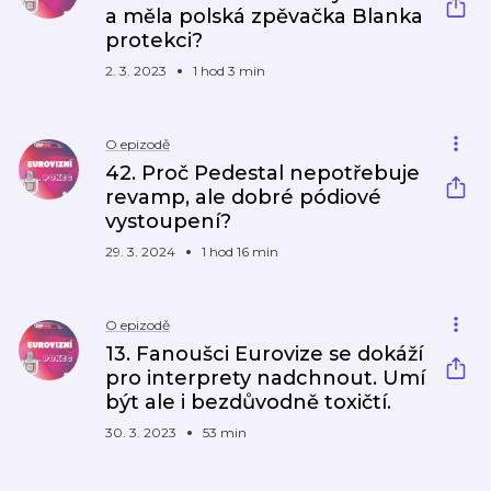
a měla polská zpěvačka Blanka
protekci?
2. 3. 2023
1 hod 3 min
O epizodě
42. Proč Pedestal nepotřebuje
revamp, ale dobré pódiové
vystoupení?
29. 3. 2024
1 hod 16 min
O epizodě
13. Fanoušci Eurovize se dokáží
pro interprety nadchnout. Umí
být ale i bezdůvodně toxičtí.
30. 3. 2023
53 min