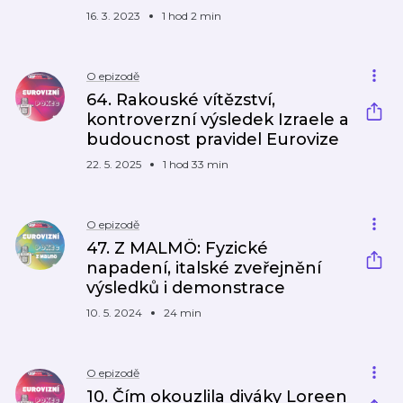
16. 3. 2023
1 hod 2 min
O epizodě
64. Rakouské vítězství,
kontroverzní výsledek Izraele a
budoucnost pravidel Eurovize
22. 5. 2025
1 hod 33 min
O epizodě
47. Z MALMÖ: Fyzické
napadení, italské zveřejnění
výsledků i demonstrace
10. 5. 2024
24 min
O epizodě
10. Čím okouzlila diváky Loreen