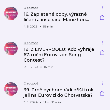
O epizodě
16. Zapletené copy, výrazné
líčení a inspirace Manizhou...
4. 5. 2023
56 min
O epizodě
19. Z LIVERPOOLU: Kdo vyhraje
67. roční Eurovision Song
Contest?
13. 5. 2023
16 min
O epizodě
39. Proč bychom rádi příští rok
jeli na Eurovizi do Chorvatska?
3. 3. 2024
1 hod 18 min