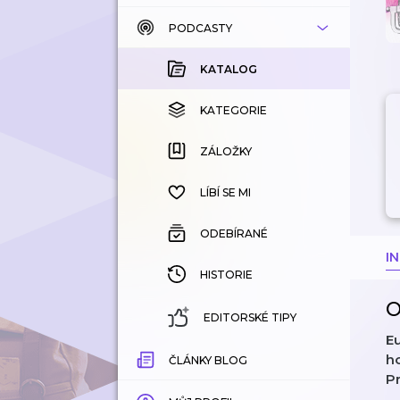
PODCASTY
KATALOG
KOUPENÉ
KATALOG
KATEGORIE
KATEGORIE
ZÁLOŽKY
ZÁLOŽKY
HISTORIE
LÍBÍ SE MI
ODEBÍRANÉ
I
HISTORIE
O
EDITORSKÉ TIPY
E
h
ČLÁNKY BLOG
Pr