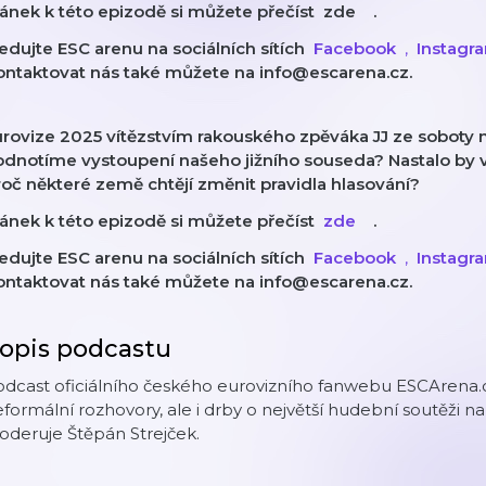
ánek k této epizodě si můžete přečíst
⁠⁠⁠⁠⁠⁠⁠⁠⁠⁠⁠⁠
zde
⁠⁠
⁠⁠⁠⁠
⁠⁠⁠⁠⁠⁠
.
edujte ESC arenu na sociálních sítích
⁠⁠⁠⁠⁠⁠⁠⁠⁠⁠⁠⁠⁠⁠⁠⁠⁠⁠⁠
Facebook
⁠⁠⁠⁠⁠⁠⁠⁠⁠⁠⁠⁠⁠⁠⁠⁠⁠⁠⁠⁠⁠⁠⁠⁠, ⁠⁠⁠
Instagr
ontaktovat nás také můžete na info@escarena.cz.
urovize 2025 vítězstvím rakouského zpěváka JJ ze soboty 
odnotíme vystoupení našeho jižního souseda? Nastalo by v
oč některé země chtějí změnit pravidla hlasování?
ánek k této epizodě si můžete přečíst
⁠⁠⁠⁠⁠⁠⁠⁠⁠⁠⁠⁠
zde
⁠⁠
⁠⁠⁠⁠
⁠⁠⁠⁠⁠⁠
.
edujte ESC arenu na sociálních sítích
⁠⁠⁠⁠⁠⁠⁠⁠⁠⁠⁠⁠⁠⁠⁠⁠⁠⁠⁠
Facebook
⁠⁠⁠⁠⁠⁠⁠⁠⁠⁠⁠⁠⁠⁠⁠⁠⁠⁠⁠⁠⁠⁠⁠⁠, ⁠⁠⁠
Instagr
ontaktovat nás také můžete na info@escarena.cz.
opis podcastu
dcast oficiálního českého eurovizního fanwebu ESCArena.cz.
formální rozhovory, ale i drby o největší hudební soutěži n
deruje Štěpán Strejček.