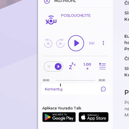
MŮJ PROFIL
Čl
Sl
POSLOUCHEJTE
K
E
h
Pr
Čl
1.00
Sl
×
K
00:00
00:00
Komentuj
P
Po
Aplikace Youradio Talk
ne
Mo