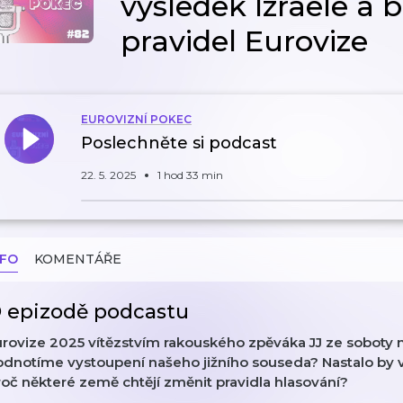
výsledek Izraele a
pravidel Eurovize
EUROVIZNÍ POKEC
Poslechněte si podcast
22. 5. 2025
1 hod 33 min
NFO
KOMENTÁŘE
 epizodě podcastu
urovize 2025 vítězstvím rakouského zpěváka JJ ze soboty 
odnotíme vystoupení našeho jižního souseda? Nastalo by v
oč některé země chtějí změnit pravidla hlasování?