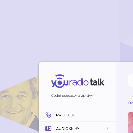
České podcasty a zprávy
Úv
PRO TEBE
AUDIOKNIHY