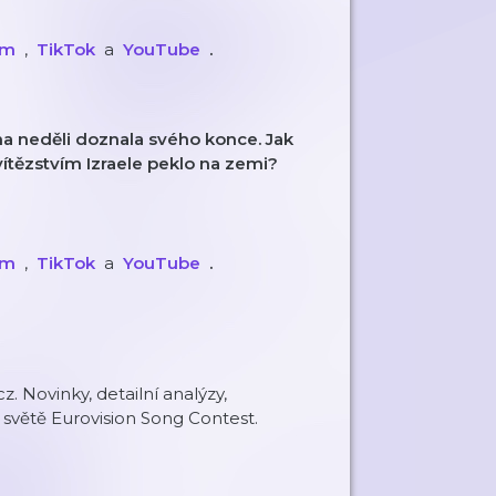
am
,
⁠⁠⁠⁠⁠⁠⁠⁠⁠⁠⁠⁠⁠⁠⁠⁠⁠⁠⁠
TikTok
a
⁠⁠⁠⁠⁠⁠⁠⁠⁠⁠⁠⁠⁠⁠⁠⁠⁠⁠⁠
YouTube
.
na neděli doznala svého konce. Jak
ítězstvím Izraele peklo na zemi?
am
,
⁠⁠⁠⁠⁠⁠⁠⁠⁠⁠⁠⁠⁠⁠⁠⁠⁠⁠⁠
TikTok
a
⁠⁠⁠⁠⁠⁠⁠⁠⁠⁠⁠⁠⁠⁠⁠⁠⁠⁠⁠
YouTube
.
 Novinky, detailní analýzy,
a světě Eurovision Song Contest.