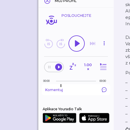
MŮJ PROFIL
sk
A
POSLOUCHEJTE
epi
⁠⁠⁠
Da
Va
zb
vš
z 
1.00
×
Po
00:00
00:00
Komentuj
Aplikace Youradio Talk
Čl