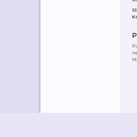
Sl
K
P
Po
ne
Mo