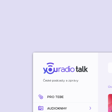
České podcasty a zprávy
Úv
PRO TEBE
AUDIOKNIHY