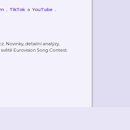
am
,
⁠⁠⁠⁠⁠⁠⁠⁠⁠⁠
TikTok
a
⁠⁠⁠⁠⁠⁠⁠⁠⁠⁠
YouTube
.
 Novinky, detailní analýzy,
a světě Eurovision Song Contest.