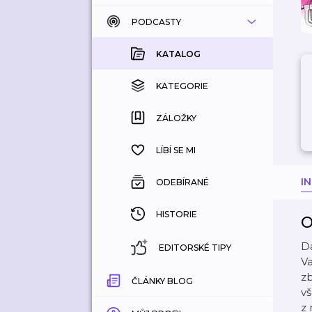
PODCASTY
KATALOG
KOUPENÉ
KATALOG
KATEGORIE
KATEGORIE
ZÁLOŽKY
ZÁLOŽKY
HISTORIE
LÍBÍ SE MI
I
ODEBÍRANÉ
HISTORIE
O
Da
EDITORSKÉ TIPY
Va
zb
ČLÁNKY BLOG
vš
z 