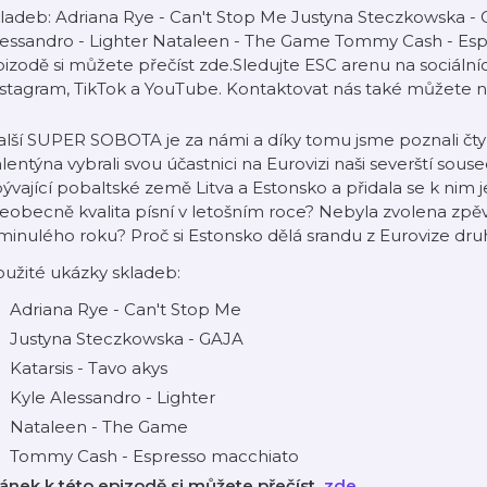
ladeb: Adriana Rye - Can't Stop Me Justyna Steczkowska - G
lessandro - Lighter Nataleen - The Game Tommy Cash - Es
zodě si můžete přečíst ⁠⁠⁠⁠⁠zde⁠⁠⁠⁠⁠.Sledujte ESC arenu na sociálních sítích ⁠⁠⁠⁠⁠⁠⁠⁠⁠⁠Fa
Instagram⁠⁠⁠⁠⁠⁠⁠⁠⁠⁠⁠⁠⁠, ⁠⁠⁠⁠⁠⁠⁠⁠⁠⁠TikTok⁠⁠⁠⁠⁠⁠⁠⁠⁠⁠⁠⁠⁠ a ⁠⁠⁠⁠⁠⁠⁠⁠⁠⁠YouTube⁠⁠⁠⁠⁠⁠⁠⁠⁠⁠. Kontaktovat ná
lší SUPER SOBOTA je za námi a díky tomu jsme poznali čtyř
lentýna vybrali svou účastnici na Eurovizi naši severští sou
ývající pobaltské země Litva a Estonsko a přidala se k nim 
eobecně kvalita písní v letošním roce? Nebyla zvolena zpěvač
minulého roku? Proč si Estonsko dělá srandu z Eurovize dr
užité ukázky skladeb:
Adriana Rye - Can't Stop Me
Justyna Steczkowska - GAJA
Katarsis - Tavo akys
Kyle Alessandro - Lighter
Nataleen - The Game
Tommy Cash - Espresso macchiato
ánek k této epizodě si můžete přečíst
⁠⁠⁠⁠⁠
zde⁠⁠⁠⁠
.