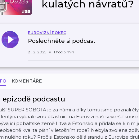
kulatých návratů?
EUROVIZNÍ POKEC
Poslechněte si podcast
21. 2. 2025
1 hod 3 min
NFO
KOMENTÁŘE
 epizodě podcastu
lší SUPER SOBOTA je za námi a díky tomu jsme poznali čtyř
lentýna vybrali svou účastnici na Eurovizi naši severští sou
ývající pobaltské země Litva a Estonsko a přidala se k nim 
eobecně kvalita písní v letošním roce? Nebyla zvolena zpěvač
minulého roku? Proč si Estonsko dělá srandu z Eurovize dr