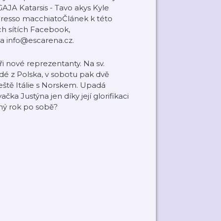
AJA Katarsis - Tavo akys Kyle
presso macchiatoČlánek k této
cebook⁠⁠⁠⁠⁠⁠⁠⁠⁠⁠⁠⁠⁠⁠⁠⁠⁠⁠⁠⁠⁠⁠,
s také můžete na info@escarena.cz.
i nové reprezentanty. Na sv.
sedé z Polska, v sobotu pak dvě
ještě Itálie s Norskem. Upadá
ka Justýna jen díky její glorifikaci
uhý rok po sobě?