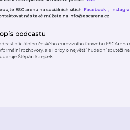
edujte ESC arenu na sociálních sítích
⁠⁠⁠⁠⁠⁠⁠⁠⁠⁠
Facebook
⁠⁠⁠⁠⁠⁠⁠⁠⁠⁠⁠⁠⁠⁠⁠, ⁠⁠⁠
Instagr
ontaktovat nás také můžete na info@escarena.cz.
opis podcastu
dcast oficiálního českého eurovizního fanwebu ESCArena.cz.
formální rozhovory, ale i drby o největší hudební soutěži n
deruje Štěpán Strejček.