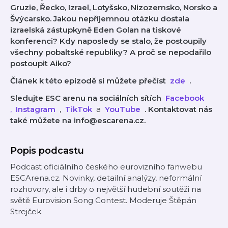
Gruzie, Řecko, Izrael, Lotyšsko, Nizozemsko, Norsko a
Švýcarsko. Jakou nepříjemnou otázku dostala
izraelská zástupkyně Eden Golan na tiskové
konferenci? Kdy naposledy se stalo, že postoupily
všechny pobaltské republiky? A proč se nepodařilo
postoupit Aiko?
Článek k této epizodě si můžete přečíst
⁠⁠⁠⁠⁠⁠⁠⁠⁠⁠⁠
zde
⁠⁠⁠⁠⁠⁠⁠⁠⁠⁠⁠
.
Sledujte ESC arenu na sociálních sítích
⁠⁠⁠⁠⁠⁠⁠⁠⁠⁠⁠⁠⁠⁠⁠⁠
Facebook
⁠⁠⁠⁠⁠⁠⁠⁠⁠⁠⁠⁠⁠⁠⁠⁠⁠⁠⁠⁠⁠, ⁠⁠⁠
Instagram
,
⁠⁠⁠⁠⁠⁠⁠⁠⁠⁠⁠⁠⁠⁠⁠⁠
TikTok
a
⁠⁠⁠⁠⁠⁠⁠⁠⁠⁠⁠⁠⁠⁠⁠⁠
YouTube
. Kontaktovat nás
také můžete na info@escarena.cz.
Popis podcastu
Podcast oficiálního českého eurovizního fanwebu
ESCArena.cz. Novinky, detailní analýzy, neformální
rozhovory, ale i drby o největší hudební soutěži na
světě Eurovision Song Contest. Moderuje Štěpán
Strejček.