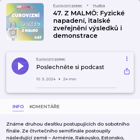
Eurovizní pokec
Hudba
47. Z MALMÖ: Fyzické
napadení, italské
zveřejnění výsledků i
demonstrace
Eurovizní pokec
Poslechněte si podcast
10. 5. 2024
24 min
INFO
KOMENTÁŘE
Známe druhou desítku postupujících do sobotního
finále. Ze čtvrtečního semifinále postoupily
následující země – Arménie, Rakousko, Estonsko,