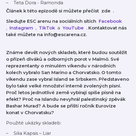
Teta Dora - Ramonda
Článek k této epizodě si můžete přečíst
⁠⁠⁠⁠⁠⁠⁠
zde
⁠⁠⁠⁠⁠⁠⁠
.
Sledujte ESC arenu na sociálních sítích
⁠⁠⁠⁠⁠⁠⁠⁠⁠
Facebook
⁠⁠⁠⁠⁠⁠⁠⁠⁠⁠⁠⁠⁠⁠, ⁠⁠⁠
Instagram
,
⁠⁠⁠⁠⁠⁠⁠⁠⁠
TikTok
a
⁠⁠⁠⁠⁠⁠⁠⁠⁠
YouTube
. Kontaktovat nás
také můžete na info@escarena.cz.
Známe devět nových skladeb, které budou soutěžit
o přízeň diváků a odborných porot v Malmö. Své
reprezentanty o minulém víkendu v národních
kolech vybralo San Marino a Chorvatsko. O tomto
víkendu zase vybral Island se Srbskem. Představeno
bylo také velké množství interně zvolených písní.
Proč letos jednotlivé země vybírají spíše písně na
efekt? Proč na Islandu nevyhrál palestinský zpěvák
Bashar Murad? A bude se příští ročník Eurovize
konat v Chorvatsku?
Použité ukázky skladeb:
Silia Kapsis – Liar