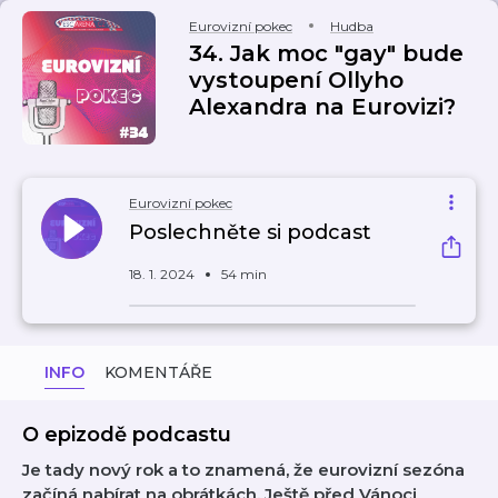
Eurovizní pokec
Hudba
34. Jak moc "gay" bude
vystoupení Ollyho
Alexandra na Eurovizi?
Eurovizní pokec
Poslechněte si podcast
18. 1. 2024
54 min
INFO
KOMENTÁŘE
O epizodě podcastu
Je tady nový rok a to znamená, že eurovizní sezóna
začíná nabírat na obrátkách. Ještě před Vánoci