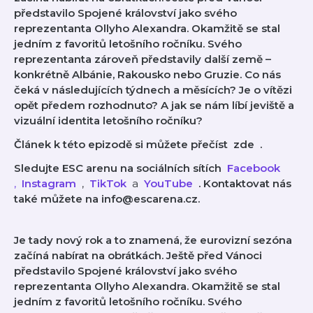
představilo Spojené království jako svého
reprezentanta Ollyho Alexandra. Okamžitě se stal
jedním z favoritů letošního ročníku. Svého
reprezentanta zároveň představily další země –
konkrétně Albánie, Rakousko nebo Gruzie. Co nás
čeká v následujících týdnech a měsících? Je o vítězi
opět předem rozhodnuto? A jak se nám líbí jeviště a
vizuální identita letošního ročníku?
Článek k této epizodě si můžete přečíst
⁠⁠⁠⁠
zde
⁠⁠⁠⁠
.
Sledujte ESC arenu na sociálních sítích
⁠⁠⁠⁠
Facebook
⁠⁠⁠⁠⁠⁠⁠⁠⁠, ⁠⁠⁠
Instagram
,
⁠⁠⁠⁠
TikTok
a
⁠⁠⁠⁠
YouTube
. Kontaktovat nás
také můžete na info@escarena.cz.
Je tady nový rok a to znamená, že eurovizní sezóna
začíná nabírat na obrátkách. Ještě před Vánoci
představilo Spojené království jako svého
reprezentanta Ollyho Alexandra. Okamžitě se stal
jedním z favoritů letošního ročníku. Svého