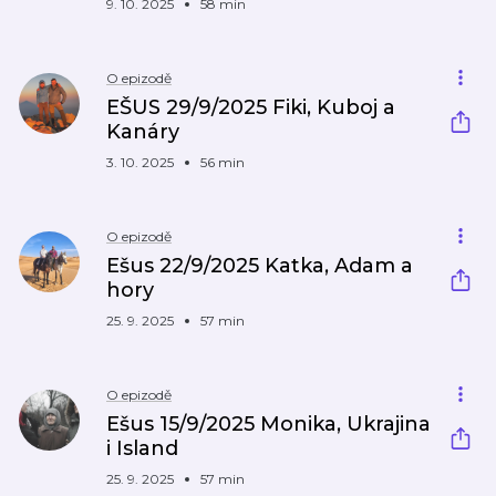
9. 10. 2025
58 min
O epizodě
EŠUS 29/9/2025 Fiki, Kuboj a
Kanáry
3. 10. 2025
56 min
O epizodě
Ešus 22/9/2025 Katka, Adam a
hory
25. 9. 2025
57 min
O epizodě
Ešus 15/9/2025 Monika, Ukrajina
i Island
25. 9. 2025
57 min