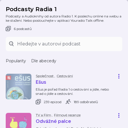
Podcasty Radia 1
Podcasty a Audioknihy od autora Radio 1. K poslechu online na webu a
ke stažení. Nebo poslouchejte v aplikaci Youradio Talk offline.
6 podcastů
Popularity
Dle abecedy
Společnost
,
Cestování
Ešus
Ešus je pořad Radia 1 o cestování a jídle, nebo
snad o jídle a cestování.
239 epizod
189 odběratelů
TV a Film
,
Filmové recenze
Odvážné palce