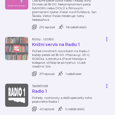
Odvážné palce vysílá Radio 1 každý lichý
čtvrtek od 18:00. Nekompromisní palce
NAHORU nebo DOLŮ k filmovým
premiérám týdne. Palce: Iva Přivřelová, Jan
Škoda, Viktor Palák Moderuje: Iveta
Nebesařová
210 epizod
96 odběratelů
Knihy
,
Umění
Knižní servis na Radiu 1
Pořad o knižních novinkách na Radiu 1.
Každý pátek od 18:00. Připravují: Jiří G.
Růžička, iLiteratura (Pavel Mandys a
kolegové, střídají se po týdnu). Uvádí:
Vladimír Srb
271 epizod
1 odběratel
Společnost
Radio 1
Pořady, rozhovory a další speciality toho
podivného Radia 1.
40 epizod
0 odběratelů