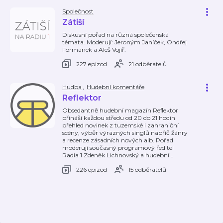
Společnost
Zátiší
Diskusní pořad na různá společenská
témata. Moderují: Jeroným Janíček, Ondřej
Formánek a Aleš Vojíř.
227 epizod
21 odběratelů
Hudba
,
Hudební komentáře
Reflektor
Obsedantně hudební magazín Reﬂektor
přináší každou středu od 20 do 21 hodin
přehled novinek z tuzemské i zahraniční
scény, výběr výrazných singlů napříč žánry
a recenze zásadních nových alb. Pořad
moderují současný programový ředitel
Radia 1 Zdeněk Lichnovský a hudební
…
226 epizod
15 odběratelů