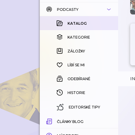
PODCASTY
KATALOG
KOUPENÉ
KATALOG
KATEGORIE
KATEGORIE
ZÁLOŽKY
ZÁLOŽKY
HISTORIE
LÍBÍ SE MI
I
ODEBÍRANÉ
HISTORIE
EDITORSKÉ TIPY
ČLÁNKY BLOG