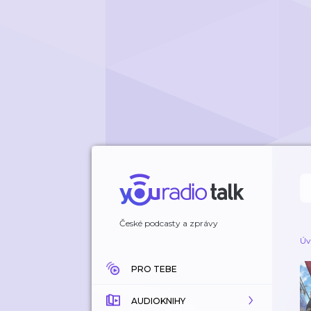
České podcasty a zprávy
Úv
PRO TEBE
AUDIOKNIHY