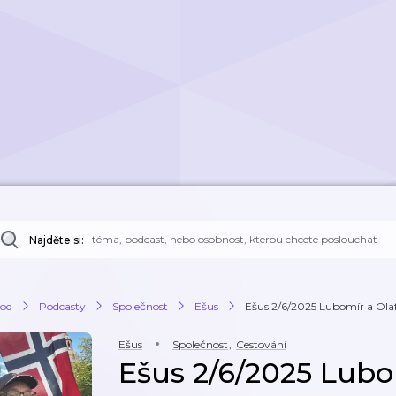
Najděte si:
od
Podcasty
Společnost
Ešus
Ešus 2/6/2025 Lubomír a Ola
Ešus
Společnost
,
Cestování
Ešus 2/6/2025 Lubo