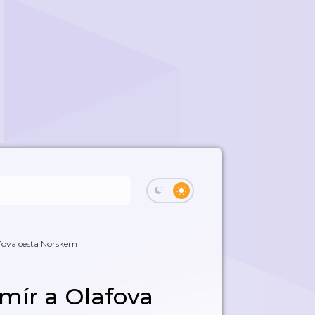
fova cesta Norskem
mír a Olafova