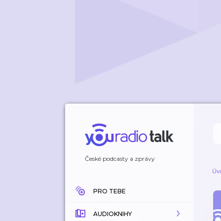
České podcasty a zprávy
Úv
PRO TEBE
AUDIOKNIHY