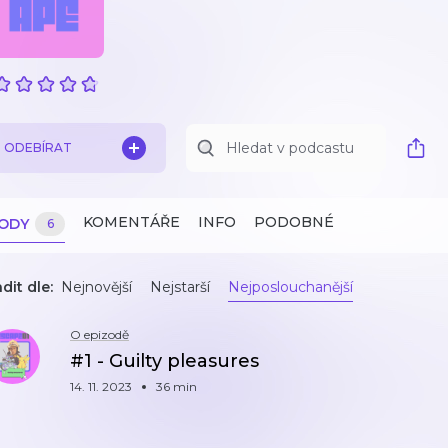
ODEBÍRAT
KOMENTÁŘE
INFO
PODOBNÉ
ZODY
6
dit dle:
Nejnovější
Nejstarší
Nejposlouchanější
O epizodě
#1 - Guilty pleasures
14. 11. 2023
36 min