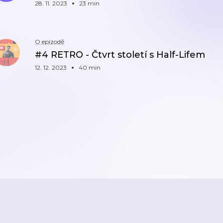
28. 11. 2023
23 min
O epizodě
#4 RETRO - Čtvrt století s Half-Lifem
12. 12. 2023
40 min
ZPĚT