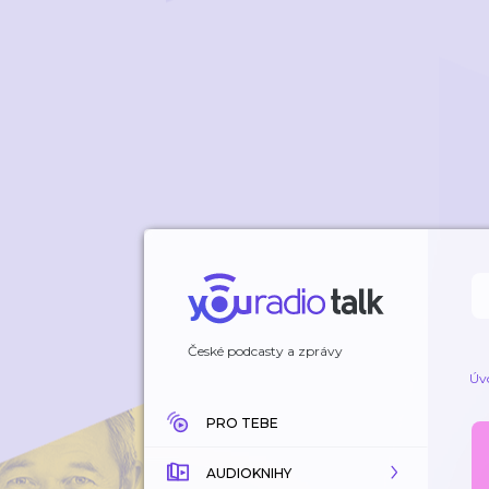
České podcasty a zprávy
Úv
PRO TEBE
AUDIOKNIHY