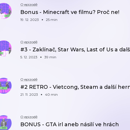
O epizodě
Bonus - Minecraft ve filmu? Proč ne!
19. 12. 2023
25 min
O epizodě
#3 - Zaklínač, Star Wars, Last of Us a da
5. 12. 2023
39 min
O epizodě
#2 RETRO - Vietcong, Steam a další hern
21. 11. 2023
40 min
O epizodě
BONUS - GTA irl aneb násilí ve hrách