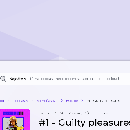
Najděte si:
od
Podcasty
Volnočasové
Escape
#1 - Guilty pleasures
Escape
Volnočasové
,
Dům a zahrada
#1 - Guilty pleasure