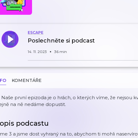
ESCAPE
Poslechněte si podcast
14. 11. 2023
36 min
NFO
KOMENTÁŘE
 Naše první epizoda je o hrách, o kterých víme, že nejsou kv
ejně na ně nedáme dopustit.
opis podcastu
me 3 a jsme dost vyhraný na to, abychom ti mohli naservíro