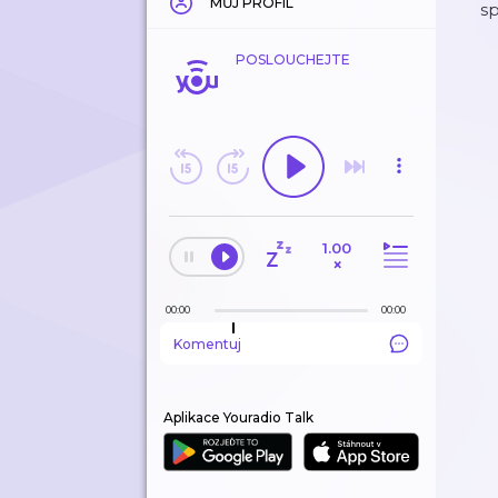
MŮJ PROFIL
sp
POSLOUCHEJTE
1.00
×
00:00
00:00
Komentuj
Aplikace Youradio Talk