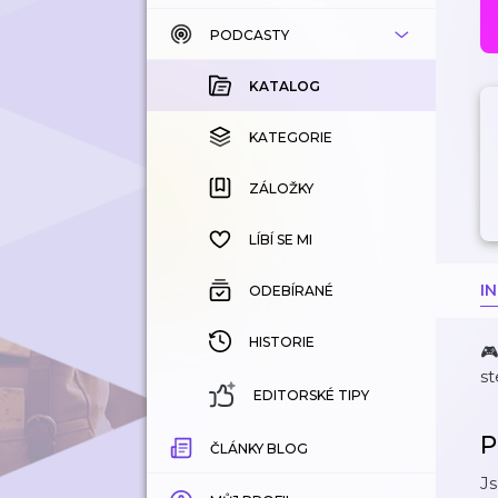
PODCASTY
KATALOG
KOUPENÉ
KATALOG
KATEGORIE
KATEGORIE
ZÁLOŽKY
ZÁLOŽKY
HISTORIE
LÍBÍ SE MI
I
ODEBÍRANÉ
HISTORIE
🎮
st
EDITORSKÉ TIPY
P
ČLÁNKY BLOG
Js