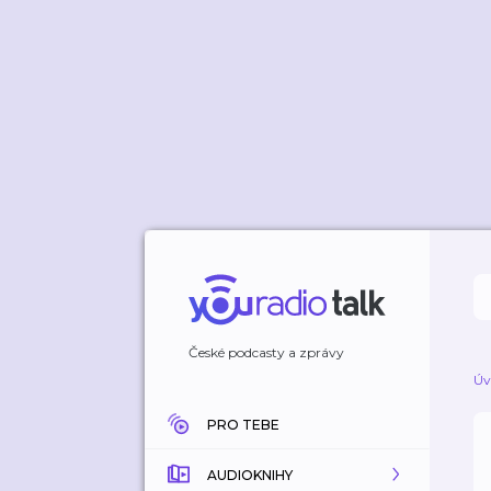
České podcasty a zprávy
Úv
PRO TEBE
AUDIOKNIHY