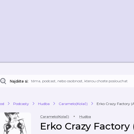
Najděte si:
od
Podcasty
Hudba
Caramelo(Kolač)
Erko Crazy Factor
Caramelo(Kolač)
Hudba
Erko Crazy Factor