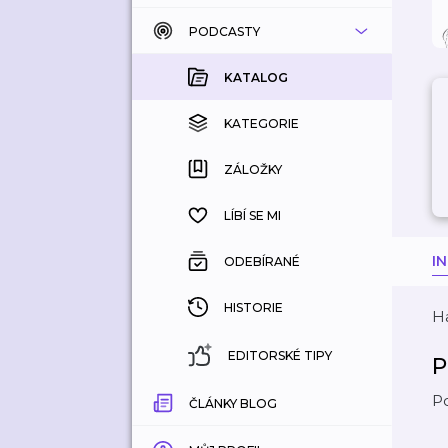
PODCASTY
KATALOG
KOUPENÉ
KATALOG
KATEGORIE
KATEGORIE
ZÁLOŽKY
ZÁLOŽKY
HISTORIE
LÍBÍ SE MI
I
ODEBÍRANÉ
HISTORIE
H
EDITORSKÉ TIPY
P
P
ČLÁNKY BLOG