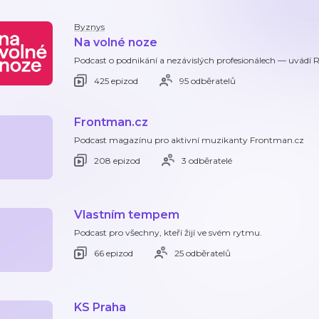
Byznys
Na volné noze
Podcast o podnikání a nezávislých profesionálech — uvádí 
425 epizod
95 odběratelů
Frontman.cz
Podcast magazínu pro aktivní muzikanty Frontman.cz
208 epizod
3 odběratelé
Vlastním tempem
Podcast pro všechny, kteří žijí ve svém rytmu.
66 epizod
25 odběratelů
KS Praha