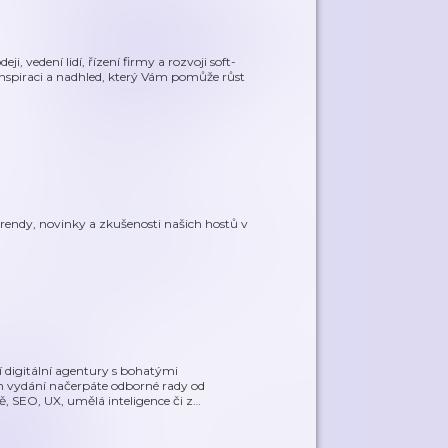
i, vedení lidí, řízení firmy a rozvoji soft-
te inspiraci a nadhled, který Vám pomůže růst
rendy, novinky a zkušenosti našich hostů v
 digitální agentury s bohatými
ém vydání načerpáte odborné rady od
, SEO, UX, umělá inteligence či z
…