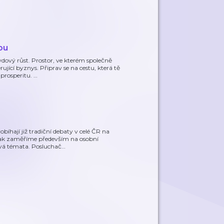
ou
dový růst. Prostor, ve kterém společně
jící byznys. Připrav se na cestu, která tě
 prosperitu.
…
íhají již tradiční debaty v celé ČR na
 však zaměříme především na osobní
čivá témata. Posluchač
…