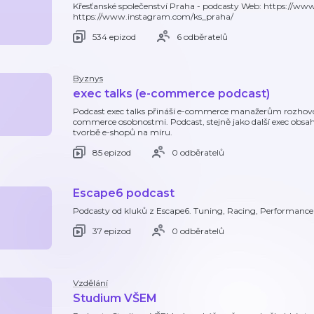
Křesťanské společenství Praha - podcasty Web: https://ww
https://www.instagram.com/ks_praha/
534 epizod
6 odběratelů
Byznys
exec talks (e-commerce podcast)
Podcast exec talks přináší e-commerce manažerům rozhov
commerce osobnostmi. Podcast, stejně jako další exec obsah
tvorbě e-shopů na míru.
85 epizod
0 odběratelů
Escape6 podcast
Podcasty od kluků z Escape6. Tuning, Racing, Performance a
37 epizod
0 odběratelů
Vzdělání
Studium VŠEM