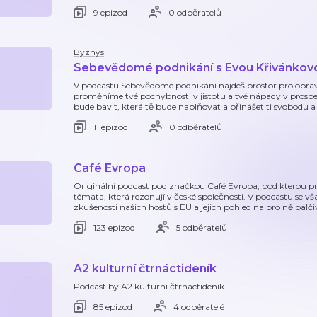
9 epizod
0 odběratelů
Byznys
Sebevědomé podnikání s Evou Křivánkov
V podcastu Sebevědomé podnikání najdeš prostor pro oprav
proměníme tvé pochybnosti v jistotu a tvé nápady v prosperu
bude bavit, která tě bude naplňovat a přinášet ti svobodu a
11 epizod
0 odběratelů
Café Evropa
Originální podcast pod značkou Café Evropa, pod kterou prob
témata, která rezonují v české společnosti. V podcastu se
zkušenosti našich hostů s EU a jejich pohled na pro ně pal
123 epizod
5 odběratelů
A2 kulturní čtrnáctideník
Podcast by A2 kulturní čtrnáctideník
85 epizod
4 odběratelé