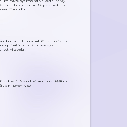
ium může být inspirativní cesta. Každý
jícími i hosty z praxe. Objevte osobnosti
 využijte audiol
…
u, kde bouráme tabu a nahlížíme do zákulisí
zoda přináší otevřené rozhovory s
obnostmi z obla
…
rii podcastů. Posluchači se mohou těšit na
ntáře a mnohem více.