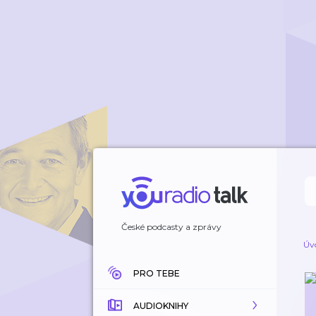
České podcasty a zprávy
Úv
PRO TEBE
AUDIOKNIHY