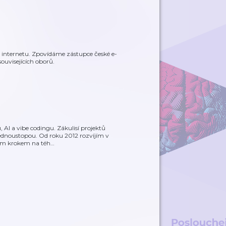
m internetu. Zpovídáme zástupce české e-
ouvisejících oborů.
AI a vibe codingu. Zákulisí projektů
 Jednoustopou. Od roku 2012 rozvíjím v
lším krokem na téh
…