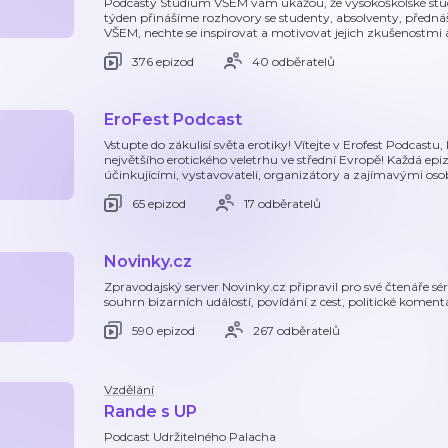
Podcasty Studium VŠEM vám ukážou, že vysokoškolské stud
týden přinášíme rozhovory se studenty, absolventy, přednáše
VŠEM, nechte se inspirovat a motivovat jejich zkušenostmi a
376 epizod
40 odběratelů
EroFest Podcast
Vstupte do zákulisí světa erotiky! Vítejte v Erofest Podcast
největšího erotického veletrhu ve střední Evropě! Každá epi
účinkujícími, vystavovateli, organizátory a zajímavými os
65 epizod
17 odběratelů
Novinky.cz
Zpravodajský server Novinky.cz připravil pro své čtenáře sé
souhrn bizarních událostí, povídání z cest, politické kome
590 epizod
267 odběratelů
Vzdělání
Rande s UP
Podcast Udržitelného Palacha