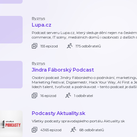
Byznys
Lupa.cz
Podcast serveru Lupa.cz, který sleduje dění nejen na české
commerce, IT scény, mediálních domů i osobnosti z dalších s
155 epizod
175 odběratelů
Byznys
Jindra Fáborský Podcast
Osobní podcast Jindry Fáborského o podnikání, marketingu, 
Marketing Festival, Digisemestr, Hack Your Way, AI First a
lidech talent, tvořivost a podnikavost – tento podcast je da
16 epizod
1 odběratel
Podcasty Aktuality.sk
Všetky podcasty spravodajského portálu Aktuality.sk
4365 epizod
68 odběratelů