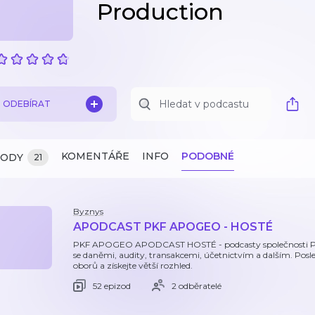
Production
ODEBÍRAT
KOMENTÁŘE
INFO
PODOBNÉ
ZODY
21
Byznys
APODCAST PKF APOGEO - HOSTÉ
PKF APOGEO APODCAST HOSTÉ - podcasty společnosti PK
se daněmi, audity, transakcemi, účetnictvím a dalším. Posl
oborů a získejte větší rozhled.
52 epizod
2 odběratelé