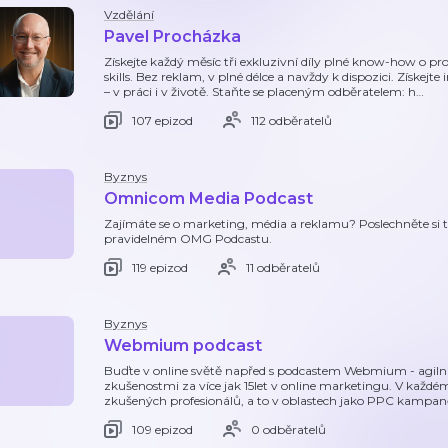
Vzdělání
Pavel Procházka
Získejte každý měsíc tři exkluzivní díly plné know-how o prodej
skills. Bez reklam, v plné délce a navždy k dispozici. Získej
– v práci i v životě. Staňte se placeným odběratelem: h
…
107 epizod
112 odběratelů
Byznys
Omnicom Media Podcast
Zajímáte se o marketing, média a reklamu? Poslechněte si t
pravidelném OMG Podcastu.
119 epizod
11 odběratelů
Byznys
Webmium podcast
Buďte v online světě napřed s podcastem Webmium - agilní
zkušenostmi za více jak 15let v online marketingu. V každ
zkušených profesionálů, a to v oblastech jako PPC kampaně
109 epizod
0 odběratelů