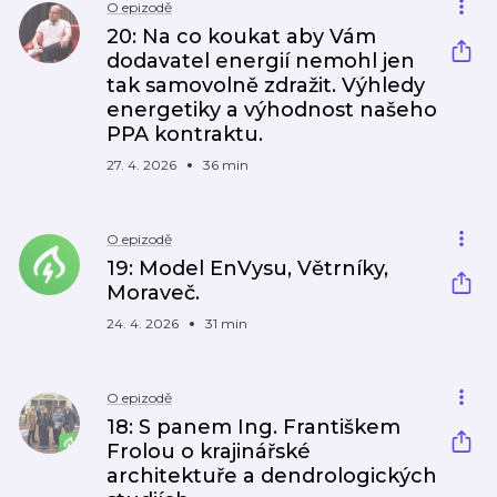
O epizodě
20: Na co koukat aby Vám
dodavatel energií nemohl jen
tak samovolně zdražit. Výhledy
energetiky a výhodnost našeho
PPA kontraktu.
27. 4. 2026
36 min
O epizodě
19: Model EnVysu, Větrníky,
Moraveč.
24. 4. 2026
31 min
O epizodě
18: S panem Ing. Františkem
Frolou o krajinářské
architektuře a dendrologických