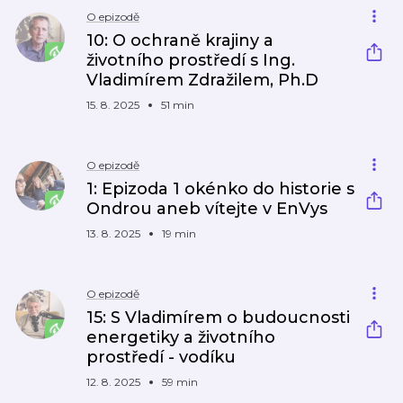
O epizodě
10: O ochraně krajiny a
životního prostředí s Ing.
Vladimírem Zdražilem, Ph.D
15. 8. 2025
51 min
O epizodě
1: Epizoda 1 okénko do historie s
Ondrou aneb vítejte v EnVys
13. 8. 2025
19 min
O epizodě
15: S Vladimírem o budoucnosti
energetiky a životního
prostředí - vodíku
12. 8. 2025
59 min