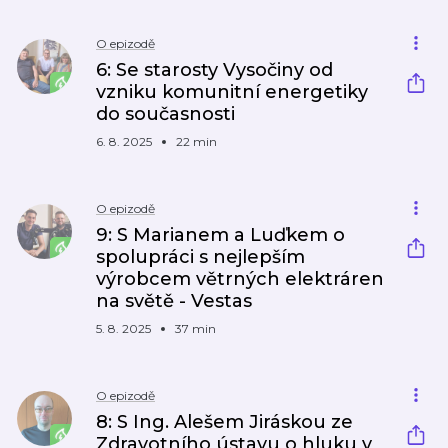
O epizodě
6: Se starosty Vysočiny od
vzniku komunitní energetiky
do současnosti
6. 8. 2025
22 min
O epizodě
9: S Marianem a Luďkem o
spolupráci s nejlepším
výrobcem větrných elektráren
na světě - Vestas
5. 8. 2025
37 min
O epizodě
8: S Ing. Alešem Jiráskou ze
Zdravotního ústavu o hluku v