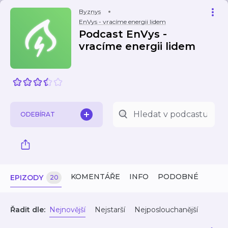
Byznys
EnVys - vracíme energii lidem
Podcast EnVys -
vracíme energii lidem
ODEBÍRAT
KOMENTÁŘE
INFO
PODOBNÉ
EPIZODY
20
Řadit dle:
Nejnovější
Nejstarší
Nejposlouchanější