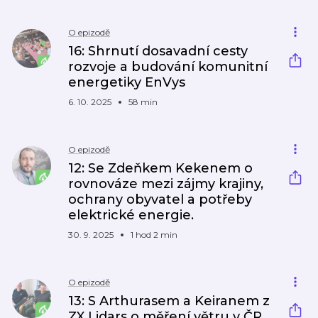
O epizodě
16: Shrnutí dosavadní cesty
rozvoje a budování komunitní
energetiky EnVys
6. 10. 2025
58 min
O epizodě
12: Se Zdeňkem Kekenem o
rovnováze mezi zájmy krajiny,
ochrany obyvatel a potřeby
elektrické energie.
30. 9. 2025
1 hod 2 min
O epizodě
13: S Arthurasem a Keiranem z
ZX Lidars o měření větru v ČR