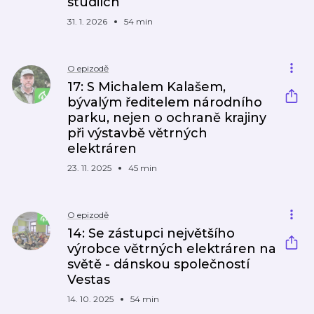
studiích
31. 1. 2026
54 min
O epizodě
17: S Michalem Kalašem,
bývalým ředitelem národního
parku, nejen o ochraně krajiny
při výstavbě větrných
elektráren
23. 11. 2025
45 min
O epizodě
14: Se zástupci největšího
výrobce větrných elektráren na
světě - dánskou společností
Vestas
14. 10. 2025
54 min