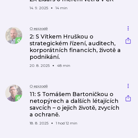
14. 9. 2025
14 min
O epizodě
2: S Vítkem Hruškou o
strategickém řízení, auditech,
korporátních financích, životě a
podnikání.
20. 8. 2025
48 min
O epizodě
11: S Tomášem Bartoničkou o
netopýrech a dalších létajících
savcích – o jejich životě, zvycích
a ochraně.
18. 8. 2025
1 hod 12 min