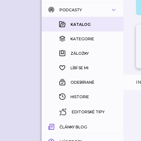
PODCASTY
KATALOG
KOUPENÉ
KATALOG
KATEGORIE
KATEGORIE
ZÁLOŽKY
ZÁLOŽKY
HISTORIE
LÍBÍ SE MI
I
ODEBÍRANÉ
HISTORIE
EDITORSKÉ TIPY
ČLÁNKY BLOG