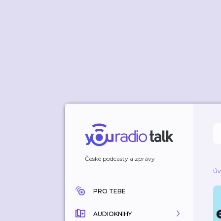
České podcasty a zprávy
Úv
PRO TEBE
AUDIOKNIHY