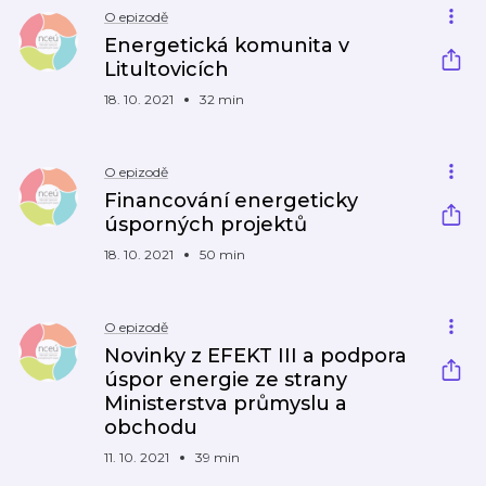
O epizodě
Energetická komunita v
Litultovicích
18. 10. 2021
32 min
O epizodě
Financování energeticky
úsporných projektů
18. 10. 2021
50 min
O epizodě
Novinky z EFEKT III a podpora
úspor energie ze strany
Ministerstva průmyslu a
obchodu
11. 10. 2021
39 min