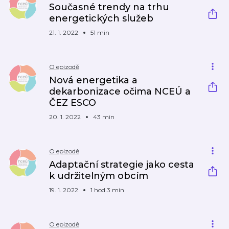
Současné trendy na trhu
energetických služeb
21. 1. 2022
51 min
O epizodě
Nová energetika a
dekarbonizace očima NCEÚ a
ČEZ ESCO
20. 1. 2022
43 min
O epizodě
Adaptační strategie jako cesta
k udržitelným obcím
19. 1. 2022
1 hod 3 min
O epizodě