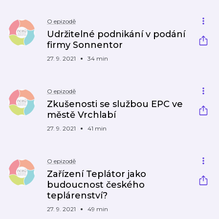
O epizodě
Udržitelné podnikání v podání
firmy Sonnentor
27. 9. 2021
34 min
O epizodě
Zkušenosti se službou EPC ve
městě Vrchlabí
27. 9. 2021
41 min
O epizodě
Zařízení Teplátor jako
budoucnost českého
teplárenství?
27. 9. 2021
49 min