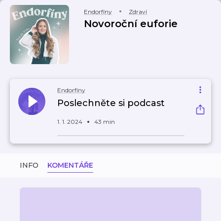
Endorfíny
Zdraví
Novoroční euforie
Endorfíny
Poslechněte si podcast
1. 1. 2024
43 min
INFO
KOMENTÁŘE