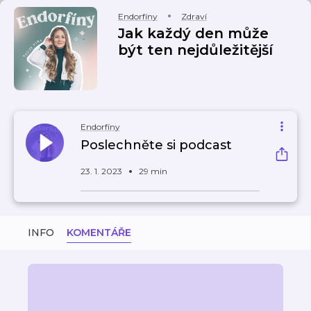
Endorfíny
Zdraví
Jak každý den může
být ten nejdůležitější
Endorfíny
Poslechněte si podcast
23. 1. 2023
29 min
INFO
KOMENTÁŘE