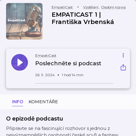
EmpatiCast
Vzdělání
,
Osobní rozvoj
EMPATICAST 1 |
Františka Vrbenská
EmpatiCast
Poslechněte si podcast
26. 9. 2024
1 hod 14 min
INFO
KOMENTÁŘE
O epizodě podcastu
Připravte se na fascinující rozhovor s jednou z
nejvýznamnějších osobností české sci-fi a fantasy