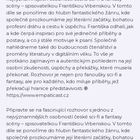
scény – spisovatelkou Františkou Vrbenskou. V tomto
díle se ponoříme do hlubin fantastického žánru, kde
společně prozkoumáme její literární začátky, bohatou
profesní dráhu a cestu k úspěchu. Františka odhalí, jak
a kde čerpá inspiraci pro své jedinečné příběhy a
postavy, a co ji stále motivuje k psaní. Společně
nahlédneme také do budoucnosti čtenářství a
proměny literatury v digitálním věku. To vše je
protkáno zajímavým a autentickým pohledem na její
osobní zkušenosti, úspěchy a překážky, které musela
překonat. Rozhovor je nejen pro fanoušky sci-fi a
fantasy, ale pro každého, kdo miluje příběhy, jež
překračují hranice představivosti. 🌐
https://www.empaticast.cz
Připravte se na fascinující rozhovor s jednou z
nejvýznamnějších osobností české sci-fi a fantasy
scény – spisovatelkou Františkou Vrbenskou. V tomto
díle se ponoříme do hlubin fantastického žánru, kde
společně prozkoumáme její literární začátky, bohatou