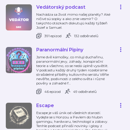
Vedátorský podcast
Nachádza sa život mimo našej planéty? Aké
ničivé sú sopky a ako znie vesmír? O
takýchto otázkach diskutujú každý týždeň
Jozef a Samuel.
391 epizod
132 odběratelů
Paranormální Pipiny
Jsme dvě kámošky, co milují duchařinu,
paranormální jevy, záhady, konspirační
teorie a všechno, co se nedá úplně vysvětlit.
V podcastu každý druhý týden rozebíráme
strašidelné příběhy kultovního seriálu Věřte
nevěřte, podivnosti z celého světa i různé
pověry a záhadné f
…
46 epizod
49 odběratelů
Escape
Escape je váš únik od všedních starostí.
Vydejte se s Honzou a Pavlem do hlubin
gamingu, hardwaru, technologií a zábavy.
Tenhle podcast přináší novinky i glosy z