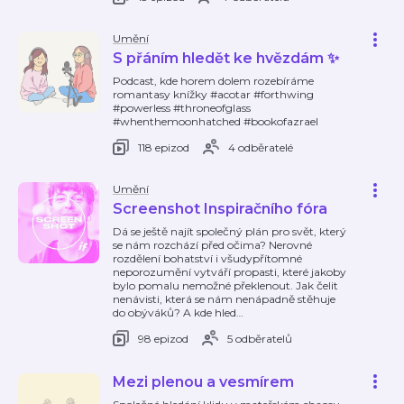
Umění
S přáním hledět ke hvězdám ✨
Podcast, kde horem dolem rozebíráme
romantasy knížky #acotar #forthwing
#powerless #throneofglass
#whenthemoonhatched #bookofazrael
118 epizod
4 odběratelé
Umění
Screenshot Inspiračního fóra
Dá se ještě najít společný plán pro svět, který
se nám rozchází před očima? Nerovné
rozdělení bohatství i všudypřítomné
neporozumění vytváří propasti, které jakoby
bylo pomalu nemožné překlenout. Jak čelit
nenávisti, která se nám nenápadně stěhuje
do obýváků? A kde hled
…
98 epizod
5 odběratelů
Mezi plenou a vesmírem