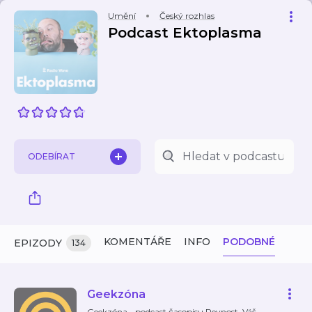
Umění
Český rozhlas
Podcast Ektoplasma
ODEBÍRAT
KOMENTÁŘE
INFO
PODOBNÉ
EPIZODY
134
Geekzóna
Geekzóna - podcast časopisu Pevnost. Váš