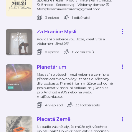
Společné hledání klidu v mateřském chaosu.
🌀 Emoce • Seberozvoj • Vědomý domov 💌
Meziplenamiavesmirem@gmail.com
3 epizod
1 odběratel
Za Hranice Mysli
Povídání o seberozvoji, Józe, kreativitě a
vědomém životě🫶
9 epizod
0 odběratelů
Planetárium
Magazín o věcech mezi nebem a zemí pro
přátele opravdové vědy i fantazie. Všechny
díly podcastu Planetárium můžete pohodlně
poslouchat v mobilní aplikaci mujRozhlas
pro Android a iOS nebo na webu
mujRozhlas.cz.
419 epizod
331 odběratelů
Placatá Země
Napadlo vás někdy, že může být všechno
úplně jinak? Co když nám elity a mocipáni