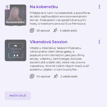
Na koberečku
Přidejte se k nám na kobereček a ponořte se
do těch nejžhavějších environmentálních
témat. Podcastem vás společně se svými
hosty a hostkami provází Eva Pernicová.
63 epizod
5 odběratelů
Vikendová Session
Vítejte u Víkendový Session! Podcastu,
věnovaného všem lehce geeky a
popkulturním tématům jako jsou filmy,
seriály, videohry, technologie, konzole,
sociální sítě a další věci, které nás zrovna
napadnou. Kromě našich libých hlasů si při
poslechu užijete i vrzání kuchyňsk
…
90 epizod
2 odběratelé
NAČÍST DALŠÍ