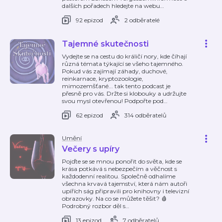
dalších pořadech hledejte na webu
…
92 epizod
2 odběratelé
Tajemné skutečnosti
Vydejte se na cestu do králičí nory, kde číhají
různá témata týkající se všeho tajemného.
Pokud vás zajímají záhady, duchové,
reinkarnace, kryptozoologie,
mimozemšťané... tak tento podcast je
přesně pro vás. Držte si klobouky a udržujte
svou mysl otevřenou! Podpořte pod
…
62 epizod
314 odběratelů
Umění
Večery s upíry
Pojďte se se mnou ponořit do světa, kde se
krása potkává s nebezpečím a věčnost s
každodenní realitou. Společně odhalíme
všechna krvavá tajemství, která nám autoři
upířích ság připravili pro knihovny i televizní
obrazovky. Na co se můžete těšit? 🩸
Podrobný rozbor děl s
…
13 epizod
7 odběratelů