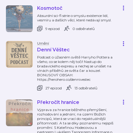
Kosmotoč
Absurdní sci-fi série o smyslu existence lidí,
vesmíru a dalších věcí, které nedávají smysl.
9 epizod
0 odběratelů
Umění
Denní Věštec
Podcast o úžasném světě Harryho Pottera a
všeho, co se kolem něj točí! Nastup do
bradavického expresu a nechej se unášet na
vlnách příběhů ze světa čar a kouzel.
BONUSOVÝ OBSAH:
https://herohero.co/dennivestec
27 epizod
13 odběratelů
Překročit hranice
Výprava za hranice běžného přemýšlení,
rozhodování a jednání, na území Božích
principů, která se vrací do nejaktuálnější
přítomnosti. A ta se díky poznanému nejspíš
promění. S Kateřinou Hodecovou a
pastorem Lukášem Targoszem.Informace o