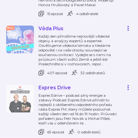
herního a technologického světa. Moderují:
Honza Hrušovský a Pavel Makal.
15 epizod
4 odběratelé
Věda Plus
Každý den přinášíme nejnovější vědecké
objevy a analýzy expertů a expertek.
Osvětlujeme vědecká témata a hledáme
odpovědi i na vaše otázky související se
současnou civilizací. Vydejte se s námi na
průzkum všech světů Země a ještě dál.
Poslechněte si v rozhovorech, repor
…
407 epizod
32 odběratelů
Expres Drive
Expres Edrive – podcast plný energie a
zábavy Podcast Expres Edrive přináší to
nejlepší z oblíbeného odpoledního pořadu
rádia Expres FM, který můžete posluchat
každý všední den od 16 do 19 hodin. Průvodci
pořadem jsou Petr Novák a Michal Plšek,
kteří vás v odlehčeném te
…
69 epizod
0 odběratelů