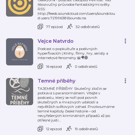
libozvučný průvodce fantastickými světy.
RSS:
http://feeds.soundcloud.com/users/soundclou
d:users:721996381/sounds.rss
77 epizod
32 odběratelů
Vejce Natvrdo
Podcast o popkultuře a podivných
hyperfixacích | Knihy, filmy, hry, seriály a
internetové fenomény 📖🎥🌐
16 epizod
0 odběratelů
Temné příběhy
TAJEMNÉ PŘÍBĚHY: Skutečný zločin se
potkává s paranormálnem. Vítejte v
podcastu, který se noří pod povrch
skutečných a mrazivých událostí a
největších světových záhad. Prozkoumáme
temné kapitoly české historie – od
nevyřešených kriminálních případů až po
otřesné justi
…
12 epizod
19 odběratelů