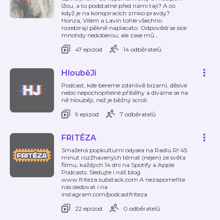
lžou, a to podstatné před námi tají? A co
když je na konspiracích zrnko pravdy?
Honza, Vilém a Lavin tohle všechno
rozebírají pěkně naplacato. Odpovědí se sice
mnohdy nedoberou, ale zase mů
…
47 epizod
14 odběratelů
HlouběJi
Podcast, kde bereme zdánlivě bizarní, děsivé
nebo nepochopitelné příběhy a díváme se na
ně hlouběji, než je běžný scroll.
9 epizod
7 odběratelů
FRITÉZA
Smažená popkulturní odysea na Radiu R! 45
minut rozžhavených témat (nejen) ze světa
filmu, každých 14 dní na Spotify a Apple
Podcasts. Sledujte i náš blog
www.friteza.substack.com A nezapomeňte
nás sledovat i na
instagram.com/podcastfriteza
22 epizod
0 odběratelů