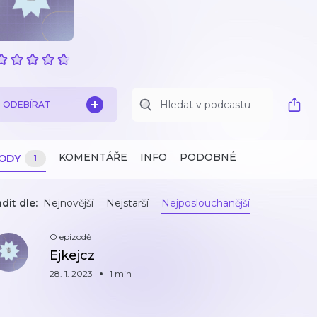
ODEBÍRAT
KOMENTÁŘE
INFO
PODOBNÉ
ZODY
1
dit dle:
Nejnovější
Nejstarší
Nejposlouchanější
O epizodě
Ejkejcz
28. 1. 2023
1 min