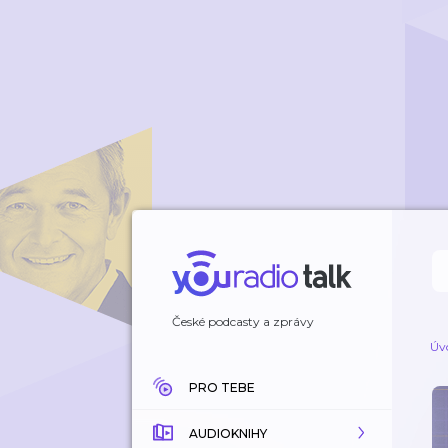
České podcasty a zprávy
Úv
PRO TEBE
AUDIOKNIHY