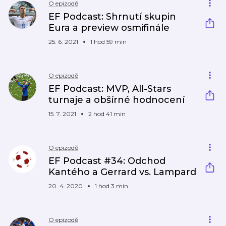
O epizodě
EF Podcast: Shrnutí skupin
Eura a preview osmifinále
25. 6. 2021
1 hod 59 min
O epizodě
EF Podcast: MVP, All-Stars
turnaje a obšírné hodnocení
15. 7. 2021
2 hod 41 min
O epizodě
EF Podcast #34: Odchod
Kantého a Gerrard vs. Lampard
20. 4. 2020
1 hod 3 min
O epizodě