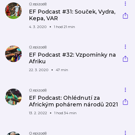
O epizodě
EF Podcast #31: Souček, Vydra,
Kepa, VAR
4. 3. 2020
1 hod 21 min
O epizodě
EF Podcast #32: Vzpomínky na
Afriku
22. 3. 2020
47 min
O epizodě
EF Podcast: Ohlédnutí za
Africkým pohárem národů 2021
13. 2. 2022
1 hod 34 min
O epizodě