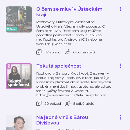
O čem se mluví v Ústeckém
kraji
Rozhovory s klíčovými osobnostmi
Ústeckého kraje. Všechny díly podcastu O
čem se mluví v Ústeckém kraji můžete
pohodlně poslouchat v mobilní aplikaci
mujRozhlas pro Android a iOS nebo na
webu mujRozhlas.cz.
112 epizod
0 odběratelů
Tekutá společnost
Rozhovory Barbory Kroužkové. Zastavení v
proudu nejistoty. Interview o tom, jak se žije
v dnešním plazmatickém světě, kde největší
problém není dosáhnout úspěchu, ale udržet
směr. Každý čtvrtek v Respektu
https://www.respekt.cz/tekuta-spolecnost
20 epizod
5 odběratelů
Na jedné vlně s Bárou
Divišovou