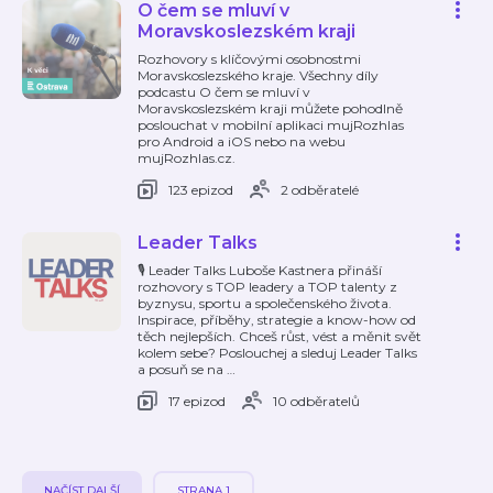
O čem se mluví v
Moravskoslezském kraji
Rozhovory s klíčovými osobnostmi
Moravskoslezského kraje. Všechny díly
podcastu O čem se mluví v
Moravskoslezském kraji můžete pohodlně
poslouchat v mobilní aplikaci mujRozhlas
pro Android a iOS nebo na webu
mujRozhlas.cz.
123 epizod
2 odběratelé
Leader Talks
🎙 Leader Talks Luboše Kastnera přináší
rozhovory s TOP leadery a TOP talenty z
byznysu, sportu a společenského života.
Inspirace, příběhy, strategie a know-how od
těch nejlepších. Chceš růst, vést a měnit svět
kolem sebe? Poslouchej a sleduj Leader Talks
a posuň se na
…
17 epizod
10 odběratelů
NAČÍST DALŠÍ
STRANA 1