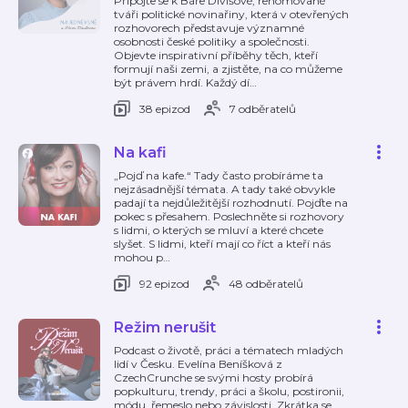
Připojte se k Báře Divišové, renomované
tváři politické novinařiny, která v otevřených
rozhovorech představuje významné
osobnosti české politiky a společnosti.
Objevte inspirativní příběhy těch, kteří
formují naši zemi, a zjistěte, na co můžeme
být právem hrdí. Každý dí
…
38 epizod
7 odběratelů
Na kafi
„Pojď na kafe.“ Tady často probíráme ta
nejzásadnější témata. A tady také obvykle
padají ta nejdůležitější rozhodnutí. Pojďte na
pokec s přesahem. Poslechněte si rozhovory
s lidmi, o kterých se mluví a které chcete
slyšet. S lidmi, kteří mají co říct a kteří nás
mohou p
…
92 epizod
48 odběratelů
Režim nerušit
Podcast o životě, práci a tématech mladých
lidí v Česku. Evelína Beníšková z
CzechCrunche se svými hosty probírá
popkulturu, trendy, práci a školu, postironii,
módu, řemeslo nebo závislosti. Zkrátka se