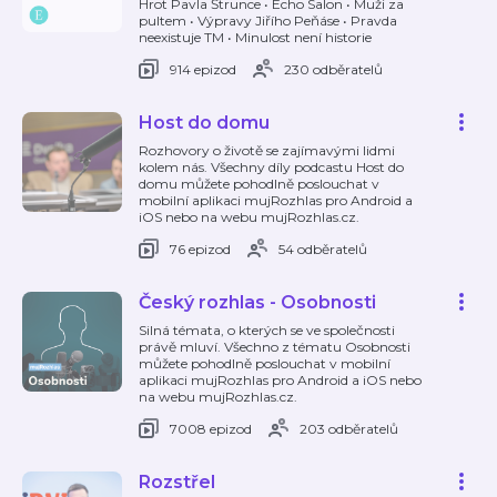
Hrot Pavla Štrunce • Echo Salon • Muži za
pultem • Výpravy Jiřího Peňáse • Pravda
neexistuje TM • Minulost není historie
914 epizod
230 odběratelů
Host do domu
Rozhovory o životě se zajímavými lidmi
kolem nás. Všechny díly podcastu Host do
domu můžete pohodlně poslouchat v
mobilní aplikaci mujRozhlas pro Android a
iOS nebo na webu mujRozhlas.cz.
76 epizod
54 odběratelů
Český rozhlas - Osobnosti
Silná témata, o kterých se ve společnosti
právě mluví. Všechno z tématu Osobnosti
můžete pohodlně poslouchat v mobilní
aplikaci mujRozhlas pro Android a iOS nebo
na webu mujRozhlas.cz.
7008 epizod
203 odběratelů
Rozstřel