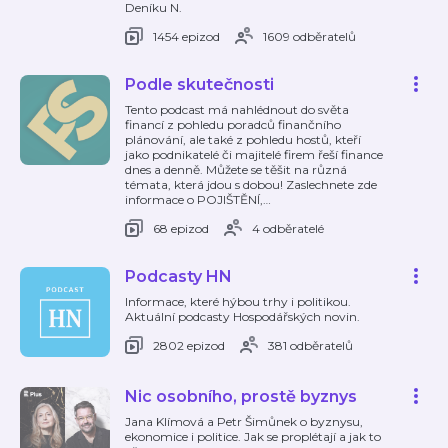
Deníku N.
1454 epizod
1609 odběratelů
Podle skutečnosti
Tento podcast má nahlédnout do světa
financí z pohledu poradců finančního
plánování, ale také z pohledu hostů, kteří
jako podnikatelé či majitelé firem řeší finance
dnes a denně. Můžete se těšit na různá
témata, která jdou s dobou! Zaslechnete zde
informace o POJIŠTĚNÍ,
…
68 epizod
4 odběratelé
Podcasty HN
Informace, které hýbou trhy i politikou.
Aktuální podcasty Hospodářských novin.
2802 epizod
381 odběratelů
Nic osobního, prostě byznys
Jana Klímová a Petr Šimůnek o byznysu,
ekonomice i politice. Jak se proplétají a jak to