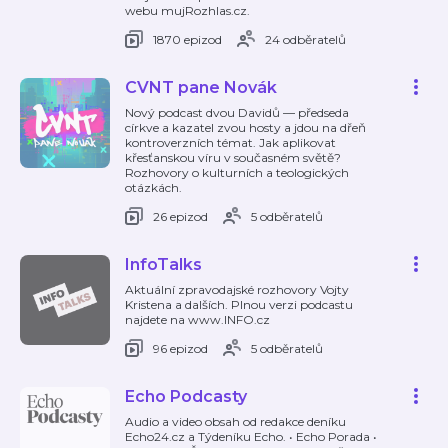
webu mujRozhlas.cz.
1870 epizod
24 odběratelů
CVNT pane Novák
Nový podcast dvou Davidů — předseda
církve a kazatel zvou hosty a jdou na dřeň
kontroverzních témat. Jak aplikovat
křesťanskou víru v současném světě?
Rozhovory o kulturních a teologických
otázkách.
26 epizod
5 odběratelů
InfoTalks
Aktuální zpravodajské rozhovory Vojty
Kristena a dalších. Plnou verzi podcastu
najdete na www.INFO.cz
96 epizod
5 odběratelů
Echo Podcasty
Audio a video obsah od redakce deníku
Echo24.cz a Týdeníku Echo. • Echo Porada •