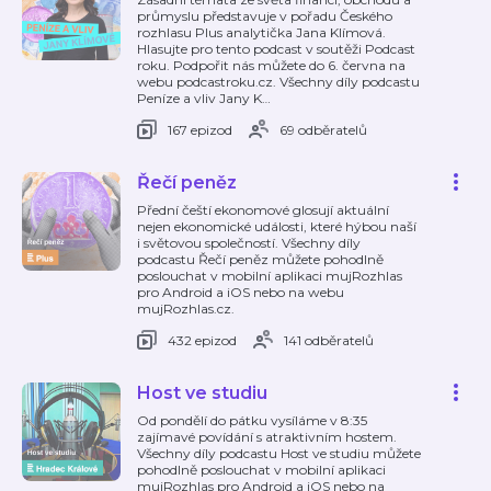
průmyslu představuje v pořadu Českého
rozhlasu Plus analytička Jana Klímová.
Hlasujte pro tento podcast v soutěži Podcast
roku. Podpořit nás můžete do 6. června na
webu podcastroku.cz. Všechny díly podcastu
Peníze a vliv Jany K
…
167 epizod
69 odběratelů
Řečí peněz
Přední čeští ekonomové glosují aktuální
nejen ekonomické události, které hýbou naší
i světovou společností. Všechny díly
podcastu Řečí peněz můžete pohodlně
poslouchat v mobilní aplikaci mujRozhlas
pro Android a iOS nebo na webu
mujRozhlas.cz.
432 epizod
141 odběratelů
Host ve studiu
Od pondělí do pátku vysíláme v 8:35
zajímavé povídání s atraktivním hostem.
Všechny díly podcastu Host ve studiu můžete
pohodlně poslouchat v mobilní aplikaci
mujRozhlas pro Android a iOS nebo na