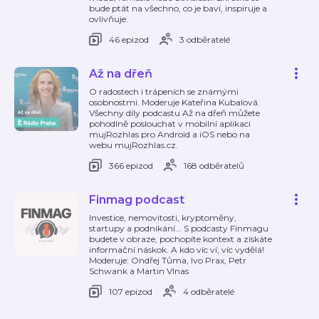
bude ptát na všechno, co je baví, inspiruje a
ovlivňuje.
46 epizod
3 odběratelé
Až na dřeň
O radostech i trápeních se známými
osobnostmi. Moderuje Kateřina Kubalová.
Všechny díly podcastu Až na dřeň můžete
pohodlně poslouchat v mobilní aplikaci
mujRozhlas pro Android a iOS nebo na
webu mujRozhlas.cz.
366 epizod
168 odběratelů
Finmag podcast
Investice, nemovitosti, kryptoměny,
startupy a podnikání... S podcasty Finmagu
budete v obraze, pochopíte kontext a získáte
informační náskok. A kdo víc ví, víc vydělá!
Moderuje: Ondřej Tůma, Ivo Prax, Petr
Schwank a Martin Vlnas
107 epizod
4 odběratelé