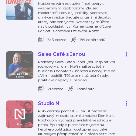
Nabízíme vám exkluzivní rozhovory s
významnými osobnostmi. Zkušení
moderátoři zpovídají politiky, sportovce,
umělce i vědce. Sledujte originální debaty,
které jinde nenajdete. Své dotazy můžete
navíc pokládat i vy. Komentujeme klíčové
události z domova i ze světa. Rozst
…
1543 epizod
189 odběratelů
Sales Café s Janou
Podcasty Sales Cafe s Janou jsou inspirativní
rozhovory s lidmi, kteří mají se světěm
businessu bohaté zkušenosti a nebojí se o ně
s Vámi podělit. Těšte se na užitečné rady,
praktické nápady a inspiraci.
121 epizod
1 odběratel
Studio N
Publicistický podcast Filipa Titlbacha se
zajímavými osobnostmi a redakcí Deníku N.
Rozhovory vychází pravidelně ve středu a
pátek. Epizody v plné délce najdete na
herohero.co/studion, dostupné jsou také
klubovým předplatitelům a předplatitelkám