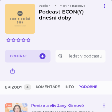
Vzdělání
Martina Bacíková
Podcast ECON(Y)
dnešní doby
ODEBÍRAT
KOMENTÁŘE
INFO
PODOBNÉ
EPIZODY
4
Peníze a vliv Jany Klímové
Zásadní témata ze světa financí, obchodu a