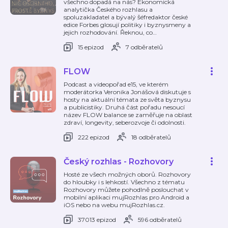
všechno dopadá na nás? Ekonomická
analytička Českého rozhlasu a
spoluzakladatel a bývalý šéfredaktor české
edice Forbes glosují politiky i byznysmeny a
jejich rozhodování. Řeknou, co
…
15 epizod
7 odběratelů
FLOW
Podcast a videopořad e15, ve kterém
moderátorka Veronika Jonášová diskutuje s
hosty na aktuální témata ze světa byznysu
a publicistiky. Druhá část pořadu nesoucí
název FLOW balance se zaměřuje na oblast
zdraví, longevity, seberozvoje či odolnosti.
222 epizod
18 odběratelů
Český rozhlas - Rozhovory
Hosté ze všech možných oborů. Rozhovory
do hloubky i s lehkostí. Všechno z tématu
Rozhovory můžete pohodlně poslouchat v
mobilní aplikaci mujRozhlas pro Android a
iOS nebo na webu mujRozhlas.cz.
37013 epizod
596 odběratelů