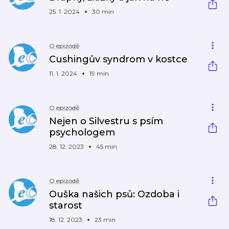
25. 1. 2024
30 min
O epizodě
Cushingův syndrom v kostce
11. 1. 2024
19 min
O epizodě
Nejen o Silvestru s psím
psychologem
28. 12. 2023
45 min
O epizodě
Ouška našich psů: Ozdoba i
starost
18. 12. 2023
23 min