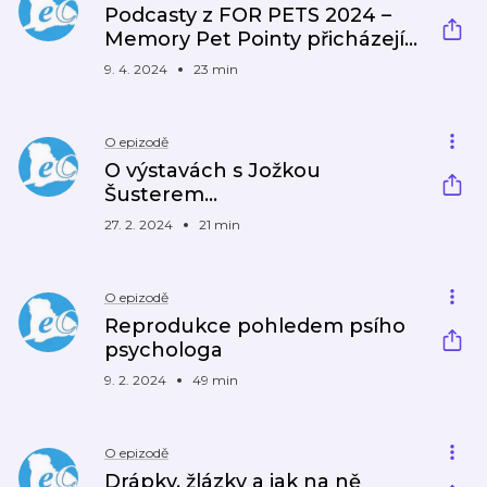
Podcasty z FOR PETS 2024 –
Memory Pet Pointy přicházejí…
9. 4. 2024
23 min
O epizodě
O výstavách s Jožkou
Šusterem…
27. 2. 2024
21 min
O epizodě
Reprodukce pohledem psího
psychologa
9. 2. 2024
49 min
O epizodě
Drápky, žlázky a jak na ně