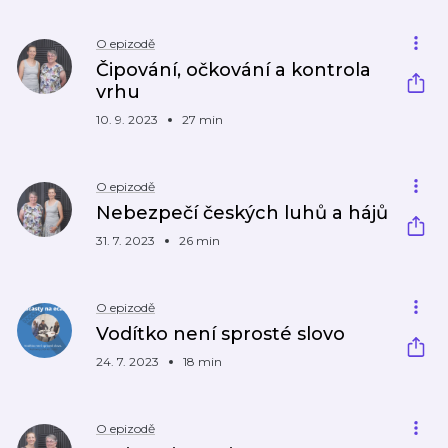
O epizodě
Čipování, očkování a kontrola
vrhu
10. 9. 2023
27 min
O epizodě
Nebezpečí českých luhů a hájů
31. 7. 2023
26 min
O epizodě
Vodítko není sprosté slovo
24. 7. 2023
18 min
O epizodě