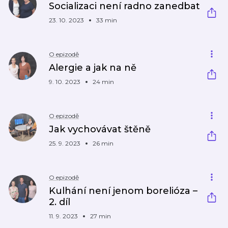
Socializaci není radno zanedbat
23. 10. 2023
33 min
O epizodě
Alergie a jak na ně
9. 10. 2023
24 min
O epizodě
Jak vychovávat štěně
25. 9. 2023
26 min
O epizodě
Kulhání není jenom borelióza –
2. díl
11. 9. 2023
27 min