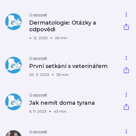
O epizodě
Dermatologie: Otázky a
odpovědi
4. 12. 2023
26 min
O epizodě
První setkání s veterinářem
20. 11. 2023
35 min
O epizodě
Jak nemít doma tyrana
6. 11. 2023
43 min
O epizodě