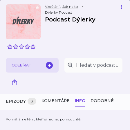
Vzdělání
,
Jak na to
Dýlerky Podcast
Podcast Dýlerky
ODEBÍRAT
KOMENTÁŘE
INFO
PODOBNÉ
EPIZODY
3
Pomáháme těm, kteří si nechat pomoc chtěj