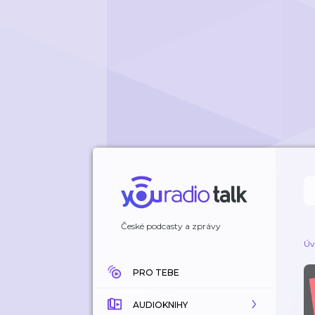
České podcasty a zprávy
Úv
PRO TEBE
AUDIOKNIHY