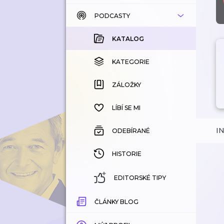
PODCASTY
KATALOG
KOUPENÉ
KATALOG
KATEGORIE
KATEGORIE
ZÁLOŽKY
ZÁLOŽKY
HISTORIE
LÍBÍ SE MI
I
ODEBÍRANÉ
HISTORIE
EDITORSKÉ TIPY
ČLÁNKY BLOG