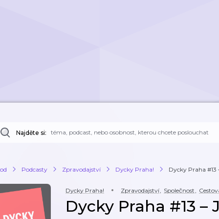
Najděte si:
od
Podcasty
Zpravodajství
Dycky Praha!
Dycky Praha #13 
Dycky Praha!
Zpravodajství
,
Společnost
,
Cestov
Dycky Praha #13 – 