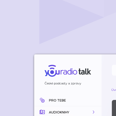
České podcasty a zprávy
Úv
PRO TEBE
AUDIOKNIHY