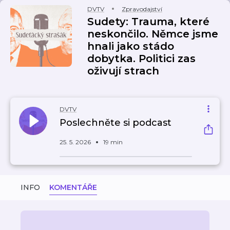
DVTV
Zpravodajství
Sudety: Trauma, které
neskončilo. Němce jsme
hnali jako stádo
dobytka. Politici zas
oživují strach
DVTV
Poslechněte si podcast
25. 5. 2026
19 min
INFO
KOMENTÁŘE