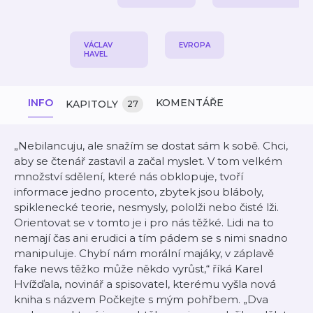
VÁCLAV
EVROPA
HAVEL
INFO
KOMENTÁŘE
KAPITOLY
27
„Nebilancuju, ale snažím se dostat sám k sobě. Chci,
aby se čtenář zastavil a začal myslet. V tom velkém
množství sdělení, které nás obklopuje, tvoří
informace jedno procento, zbytek jsou bláboly,
spiklenecké teorie, nesmysly, pololži nebo čisté lži.
Orientovat se v tomto je i pro nás těžké. Lidi na to
nemají čas ani erudici a tím pádem se s nimi snadno
manipuluje. Chybí nám morální majáky, v záplavě
fake news těžko může někdo vyrůst,“ říká Karel
Hvížďala, novinář a spisovatel, kterému vyšla nová
kniha s názvem Počkejte s mým pohřbem. „Dva