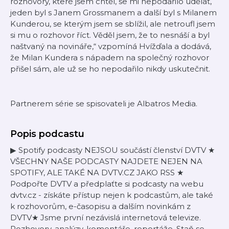
rozhovory, které jsem chtěl, se mi nepodařilo udělat,
jeden byl s Janem Grossmanem a další byl s Milanem
Kunderou, se kterým jsem se sblížil, ale netroufl jsem
si mu o rozhovor říct. Věděl jsem, že to nesnáší a byl
naštvaný na novináře,“ vzpomíná Hvížďala a dodává,
že Milan Kundera s nápadem na společný rozhovor
přišel sám, ale už se ho nepodařilo nikdy uskutečnit.
Partnerem série se spisovateli je Albatros Media.
Popis podcastu
▶ Spotify podcasty NEJSOU součástí členství DVTV ★
VŠECHNY NAŠE PODCASTY NAJDETE NEJEN NA
SPOTIFY, ALE TAKÉ NA DVTV.CZ JAKO RSS ★
Podpořte DVTV a předplaťte si podcasty na webu
dvtv.cz - získáte přístup nejen k podcastům, ale také
k rozhovorům, e-časopisu a dalším novinkám z
DVTV★ Jsme první nezávislá internetová televize.
Rozhovory, analýzy, komentáře, reportáže. Staň se