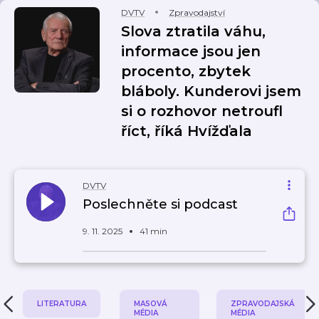
DVTV
Zpravodajství
Slova ztratila váhu,
informace jsou jen
procento, zbytek
bláboly. Kunderovi jsem
si o rozhovor netroufl
říct, říká Hvížďala
DVTV
Poslechněte si podcast
9. 11. 2025
41 min
LITERATURA
MASOVÁ
ZPRAVODAJSKÁ
MÉDIA
MÉDIA