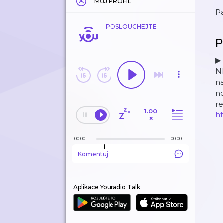
MŮJ PROFIL
Pa
POSLOUCHEJTE
P
▶
N
na
no
r
1.00
ht
×
00:00
00:00
Komentuj
Aplikace Youradio Talk