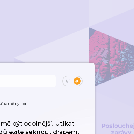
učila mě být od...
a mě být odolnější. Utíkat
 důležité seknout drápem,