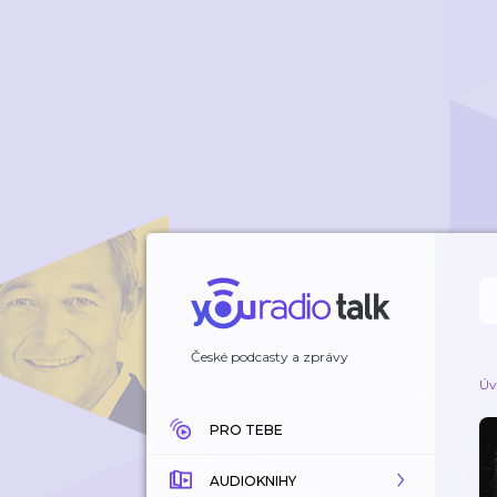
České podcasty a zprávy
Úv
PRO TEBE
AUDIOKNIHY