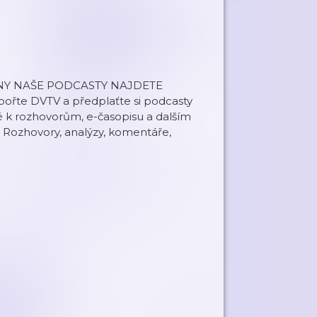
ECHNY NAŠE PODCASTY NAJDETE
řte DVTV a předplaťte si podcasty
é k rozhovorům, e-časopisu a dalším
 Rozhovory, analýzy, komentáře,