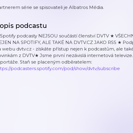
rtnerem série se spisovateli je Albatros Média.
opis podcastu
 Spotify podcasty NEJSOU součástí členství DVTV ★ VŠ
EJEN NA SPOTIFY, ALE TAKÉ NA DVTV.CZ JAKO RSS ★ Podpo
 webu dvtv.cz - získáte přístup nejen k podcastům, ale tak
vinkám z DVTV★ Jsme první nezávislá internetová televize.
eportáže. Staň se placeným odběratelem:
tps://podcasters.spotify.com/pod/show/dvtv/subscribe