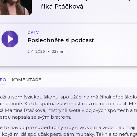
říká Ptáčková
DVTV
Poslechněte si podcast
5. 4. 2026
32 min
NFO
KOMENTÁŘE
ažila jsem fyzickou šikanu, spolužáci na mě číhali před škol
 záchodě. Každá špatná zkušenost nás má něco naučit. Mě n
ká Martina Ptáčková, mistryně světa v bojových sportech a 
erou napsala se svým bratrem.
e to návod pro superhrdiny. Aby si víc věřili a věděli, jak ma
 když mi dá spolužák pěstí, dám mu taky. Takhle to nefunguje