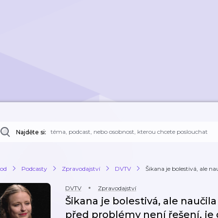
Najděte si:
od
Podcasty
Zpravodajství
DVTV
Šikana je bolestivá, ale na
DVTV
Zpravodajství
Šikana je bolestivá, ale naučil
před problémy není řešení, je