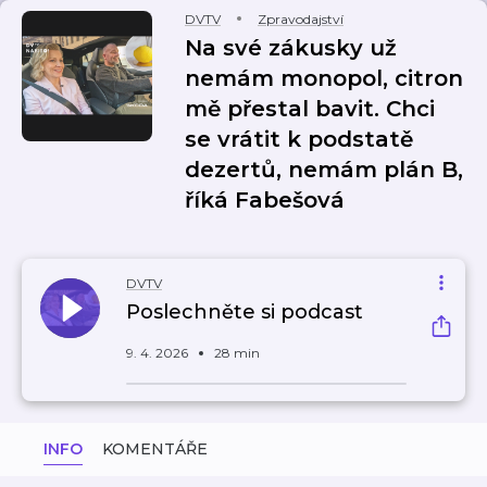
DVTV
Zpravodajství
Na své zákusky už
nemám monopol, citron
mě přestal bavit. Chci
se vrátit k podstatě
dezertů, nemám plán B,
říká Fabešová
DVTV
Poslechněte si podcast
9. 4. 2026
28 min
INFO
KOMENTÁŘE