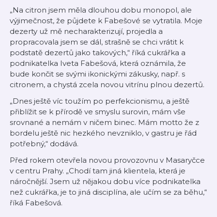
„Na citron jsem měla dlouhou dobu monopol, ale
výjimečnost, že půjdete k Fabešové se vytratila. Moje
dezerty už mě necharakterizují, projedla a
propracovala jsem se dál, strašně se chci vrátit k
podstatě dezertů jako takových,“ říká cukrářka a
podnikatelka Iveta Fabešová, která oznámila, že
bude končit se svými ikonickými zákusky, např. s
citronem, a chystá zcela novou vitrínu plnou dezertů.
„Dnes ještě víc toužím po perfekcionismu, a ještě
přiblížit se k přírodě ve smyslu surovin, mám vše
srovnané a nemám v ničem binec. Mám motto že z
bordelu ještě nic hezkého nevzniklo, v gastru je řád
potřebný,“ dodává.
Před rokem otevřela novou provozovnu v Masaryčce
v centru Prahy. „Chodí tam jiná klientela, která je
náročnější. Jsem už nějakou dobu více podnikatelka
než cukrářka, je to jiná disciplína, ale učím se za běhu,“
říká Fabešová.