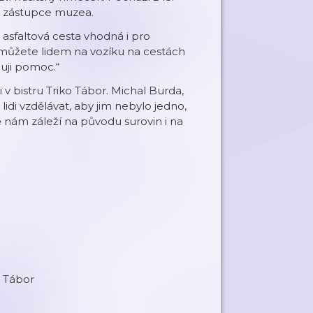
k a zástupce muzea.
asfaltová cesta vhodná i pro
 můžete lidem na vozíku na cestách
buji pomoc.“
 v bistru Triko Tábor. Michal Burda,
idi vzdělávat, aby jim nebylo jedno,
ě nám záleží na původu surovin i na
o Tábor