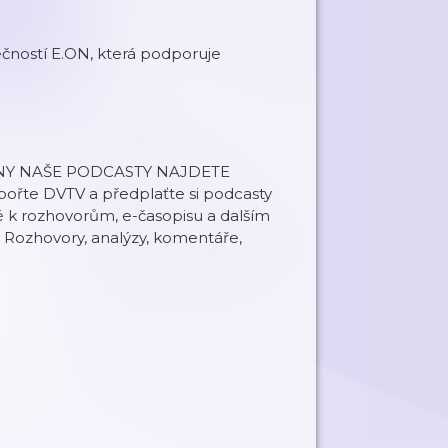
lečností E.ON, která podporuje
ECHNY NAŠE PODCASTY NAJDETE
řte DVTV a předplaťte si podcasty
é k rozhovorům, e-časopisu a dalším
 Rozhovory, analýzy, komentáře,