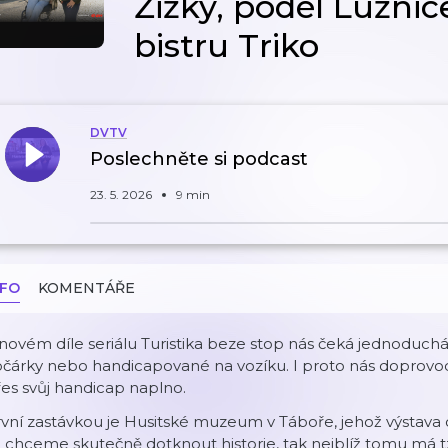
Žižky, podél Lužnic
bistru Triko
DVTV
Poslechněte si podcast
23. 5. 2026
9 min
NFO
KOMENTÁŘE
novém díle seriálu Turistika beze stop nás čeká jednoduchá 
čárky nebo handicapované na vozíku. I proto nás doprovodí 
es svůj handicap naplno.
vní zastávkou je Husitské muzeum v Táboře, jehož výstava o
 chceme skutečně dotknout historie, tak nejblíž tomu má tzv