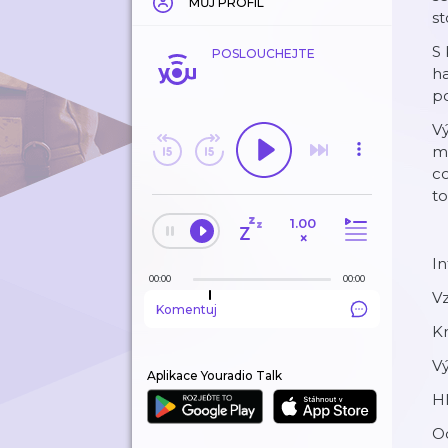
MŮJ PROFIL
st
S 
POSLOUCHEJTE
ha
po
Vý
ma
co
to
1.00
×
In
00:00
00:00
V
Komentuj
Kr
Vý
Aplikace Youradio Talk
Hl
Od