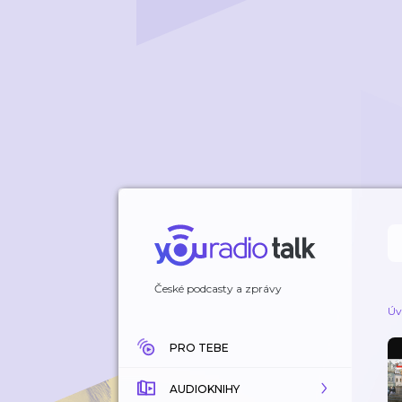
České podcasty a zprávy
Úv
PRO TEBE
AUDIOKNIHY