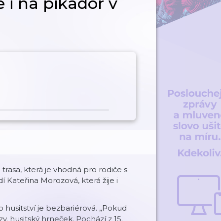
e i na pikador v
trasa, která je vhodná pro rodiče s
Kateřina Morozová, která žije i
 husitství je bezbariérová. „Pokud
. husitský hrneček. Pochází z 15.