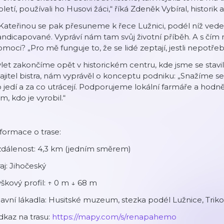
oletí, používali ho Husovi žáci,“ říká Zdeněk Vybíral, histori
Kateřinou se pak přesuneme k řece Lužnici, podél níž vede 
ndicapované. Vypráví nám tam svůj životní příběh. A s čím
moci? „Pro mě funguje to, že se lidé zeptají, jestli nepotře
let zakončíme opět v historickém centru, kde jsme se stavili
jitel bistra, nám vyprávěl o konceptu podniku: „Snažíme se l
 jedí a za co utrácejí. Podporujeme lokální farmáře a hodn
m, kdo je vyrobil.“
formace o trase:
zdálenost: 4,3 km (jedním směrem)
aj: Jihočeský
škový profil: ↑ 0 m ↓ 68 m
avní lákadla: Husitské muzeum, stezka podél Lužnice, Trik
kaz na trasu:
https://mapy.com/s/renapahemo