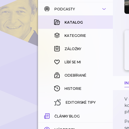
PODCASTY
KATALOG
KOUPENÉ
KATALOG
KATEGORIE
KATEGORIE
ZÁLOŽKY
ZÁLOŽKY
HISTORIE
LÍBÍ SE MI
ODEBÍRANÉ
I
HISTORIE
V 
EDITORSKÉ TIPY
ko
př
ČLÁNKY BLOG
Pr
se