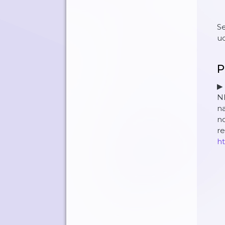
Se
ud
P
▶
N
na
no
r
ht