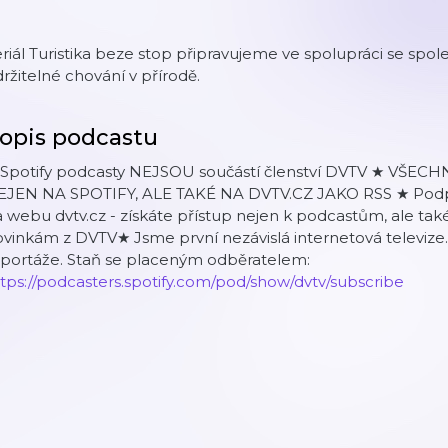
riál Turistika beze stop připravujeme ve spolupráci se spo
ržitelné chování v přírodě.
opis podcastu
 Spotify podcasty NEJSOU součástí členství DVTV ★ VŠ
EJEN NA SPOTIFY, ALE TAKÉ NA DVTV.CZ JAKO RSS ★ Podpo
 webu dvtv.cz - získáte přístup nejen k podcastům, ale tak
vinkám z DVTV★ Jsme první nezávislá internetová televize.
eportáže. Staň se placeným odběratelem:
tps://podcasters.spotify.com/pod/show/dvtv/subscribe