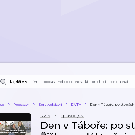
Najděte si:
od
Podcasty
Zpravodajství
DVTV
Den v Táboře: po stopách 
DVTV
Zpravodajství
Den v Táboře: po s