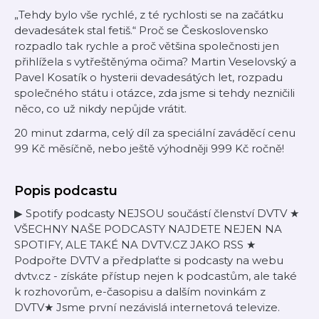
„Tehdy bylo vše rychlé, z té rychlosti se na začátku
devadesátek stal fetiš.“ Proč se Československo
rozpadlo tak rychle a proč většina společnosti jen
přihlížela s vytřeštěnýma očima? Martin Veselovský a
Pavel Kosatík o hysterii devadesátých let, rozpadu
společného státu i otázce, zda jsme si tehdy nezničili
něco, co už nikdy nepůjde vrátit.
20 minut zdarma, celý díl za speciální zaváděcí cenu
99 Kč měsíčně, nebo ještě výhodněji 999 Kč ročně!
Popis podcastu
▶ Spotify podcasty NEJSOU součástí členství DVTV ★
VŠECHNY NAŠE PODCASTY NAJDETE NEJEN NA
SPOTIFY, ALE TAKÉ NA DVTV.CZ JAKO RSS ★
Podpořte DVTV a předplaťte si podcasty na webu
dvtv.cz - získáte přístup nejen k podcastům, ale také
k rozhovorům, e-časopisu a dalším novinkám z
DVTV★ Jsme první nezávislá internetová televize.